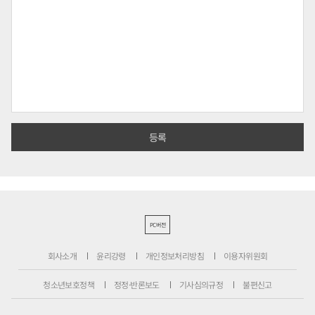
PC버전
회사소개
윤리강령
개인정보처리방침
이용자위원회
청소년보호정책
정정·반론보도
기사심의규정
불편신고