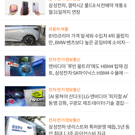
삼성전자, 갤럭시Z 폴드8 사전예약 개통 8
월31일까지 연장
자동차·부품
BYD코리아 가격 앞세워 수입차 4위 올랐지
만, BMW·벤츠보다 높은 공임비에 소비자
불만 폭발
전자·전기·정보통신
엔비디아 '루빈 울트라'에도 HBM4 탑재 검
토, 삼성전자·SK하이닉스 HBM4 수율에 주
도권 갈린다
전자·전기·정보통신
[AI 뭉쳐야 산다⑧] LG·엔비디아 '피지컬 AI'
동맹 강화, 구광모 제조·데이터·기술 결집
해 종합 로보틱스 기업으로
전자·전기·정보통신
삼성전자 넷리스트와 특허분쟁 매듭, 5년 동
안 최대 1.3조 라이선스비 지급