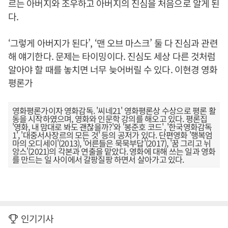
르는 아버지와 조우하고 아버지의 진심을 처음으로 알게 된
다.
‘그렇게 아버지가 된다’, ‘맨 오브 마스크’ 둘 다 진심과 관련
해 얘기한다. 문제는 타이밍이다. 진심도 세상 다른 것처럼
알아야 할 때를 놓치면 너무 늦어버릴 수 있다. 이현경 영화
평론가
영화평론가이자 영화감독. '씨네21' 영화평론상 수상으로 평론 활
동을 시작하였으며, 영화와 인문학 강의를 해오고 있다. 평론집
'영화, 내 맘대로 봐도 괜찮을까?'와 '봉준호 코드', '한국영화감독
1', '대중서사장르의 모든 것' 등의 공저가 있다. 단편영화 '행복엄
마의 오디세이'(2013), '어른들은 묵묵부답'(2017), '꿈 그리고 뉘
앙스'(2021)의 각본과 연출을 맡았다. 영화에 대해 쓰는 일과 영화
를 만드는 일 사이에서 갈팡질팡 하면서 살아가고 있다.
인기기사