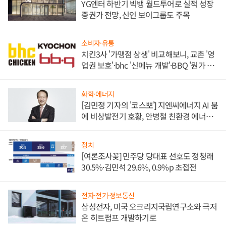
YG엔터 하반기 빅뱅 월드투어로 실적 성장
증권가 전망, 신인 보이그룹도 주목
소비자·유통
치킨3사 '가맹점 상생' 비교해보니, 교촌 '영
업권 보호'·bhc '신메뉴 개발'·BBQ '원가 부
담'
화학·에너지
[김민정 기자의 '코스뽀'] 지엔씨에너지 AI 붐
에 비상발전기 호황, 안병철 친환경 에너지
발전전문기업 향한다
정치
[여론조사꽃] 민주당 당대표 선호도 정청래
30.5%·김민석 29.6%, 0.9%p 초접전
전자·전기·정보통신
삼성전자, 미국 오크리지국립연구소와 극저
온 히트펌프 개발하기로