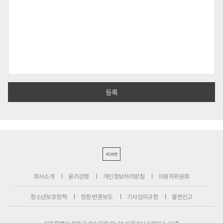
PC버전
회사소개
윤리강령
개인정보처리방침
이용자위원회
청소년보호정책
정정·반론보도
기사심의규정
불편신고