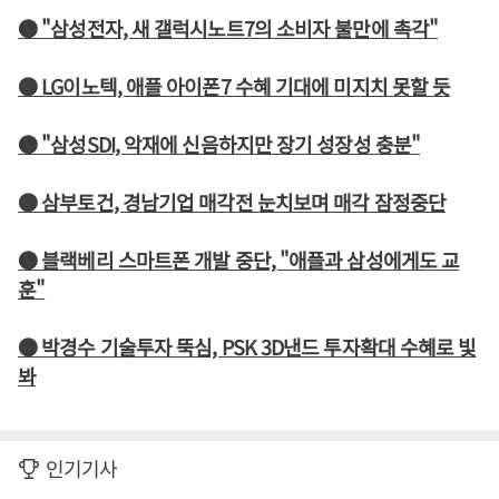
● "삼성전자, 새 갤럭시노트7의 소비자 불만에 촉각"
● LG이노텍, 애플 아이폰7 수혜 기대에 미지치 못할 듯
● "삼성SDI, 악재에 신음하지만 장기 성장성 충분"
● 삼부토건, 경남기업 매각전 눈치보며 매각 잠정중단
● 블랙베리 스마트폰 개발 중단, "애플과 삼성에게도 교
훈"
● 박경수 기술투자 뚝심, PSK 3D낸드 투자확대 수혜로 빛
봐
인기기사