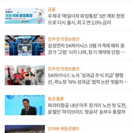
금융
우체국 '매일이자 파킹통장' 5만 계좌 한정
으로 다시 출시, 최고 연 2.0% 금리
전자·전기·정보통신
삼성전자 SK하이닉스 D램 가격에 해외 증
권가 '고점' 시각 나와, 장기 계약에 단점 부
각
전자·전기·정보통신
SK하이닉스 노사 '성과급 주식 지급' 평행
선, 곽노정 'N% 성과급' 법적 논란 벗을지 주
목
항공·물류
파라타항공 내년 미주 장거리 노선 첫 도전,
윤철민 '하이브리드 항공사' 승부수 통할까
인터넷·게임·콘텐츠