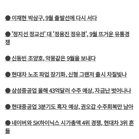
● 이재현 박삼구, 9월 출발선에 다시 서다
● '정지선 정교선' 대 '정용진 정유경', 9월 뜨거운 유통경
쟁
● 신동빈 조양호, 악몽같은 9월을 보내다
● 현대차 노조 파업 장기화, 신형 그랜저 출시 차질빚나
● 삼성중공업 올해 43억달러 수주 예상, 자금난 벗어나나
● 현대중공업 3분기도 흑자 예상, 권오갑 수주회복만 남아
● 네이버와 SK하이닉스 시가총액 4위 경쟁, 현대차 3위 흔
들