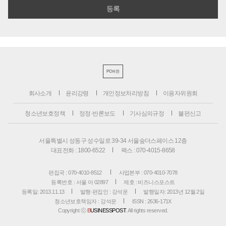
PC버전
회사소개
윤리강령
개인정보처리방침
이용자위원회
청소년보호정책
정정·반론보도
기사심의규정
불편신고
서울특별시 성동구 성수일로 39-34 서울숲더스페이스 12층
대표전화 : 1800-6522
팩스 : 070-4015-8658
편집국 : 070-4010-8512
사업본부 : 070-4010-7078
등록번호 : 서울 아 02897
제호 : 비즈니스포스트
등록일: 2013.11.13
발행·편집인 : 강석운
발행일자: 2013년 12월 2일
청소년보호책임자 : 강석운
ISSN : 2636-171X
Copyright ⓒ
B
USINESSPOST
. All rights reserved.