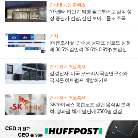
인터넷·게임·콘텐츠
YG엔터 하반기 빅뱅 월드투어로 실적 성
장 증권가 전망, 신인 보이그룹도 주목
정치
[여론조사꽃] 민주당 당대표 선호도 정청
래 30.5%·김민석 29.6%, 0.9%p 초접전
전자·전기·정보통신
삼성전자, 미국 오크리지국립연구소와
극저온 히트펌프 개발하기로
전자·전기·정보통신
SK하이닉스 통합노조 설립 움직임 본격
화, 성과급 체계 불만에 3500명 결집