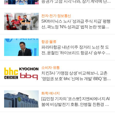
증권가 '고점' 시각 나와, 장기 계약에 단점
부각
전자·전기·정보통신
SK하이닉스 노사 '성과급 주식 지급' 평행
선, 곽노정 'N% 성과급' 법적 논란 벗을지
주목
항공·물류
파라타항공 내년 미주 장거리 노선 첫 도
전, 윤철민 '하이브리드 항공사' 승부수 통
할까
소비자·유통
치킨3사 '가맹점 상생' 비교해보니, 교촌
'영업권 보호'·bhc '신메뉴 개발'·BBQ '원가
부담'
화학·에너지
[김민정 기자의 '코스뽀'] 지엔씨에너지 AI
붐에 비상발전기 호황, 안병철 친환경 에
너지 발전전문기업 향한다