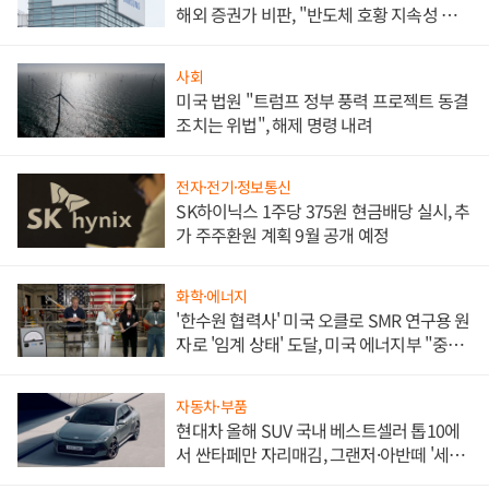
해외 증권가 비판, "반도체 호황 지속성 의
문"
사회
미국 법원 "트럼프 정부 풍력 프로젝트 동결
조치는 위법", 해제 명령 내려
전자·전기·정보통신
SK하이닉스 1주당 375원 현금배당 실시, 추
가 주주환원 계획 9월 공개 예정
화학·에너지
'한수원 협력사' 미국 오클로 SMR 연구용 원
자로 '임계 상태' 도달, 미국 에너지부 "중요
한 이정표"
자동차·부품
현대차 올해 SUV 국내 베스트셀러 톱10에
서 싼타페만 자리매김, 그랜저·아반떼 '세단
쌍끌이'로 내수 방어