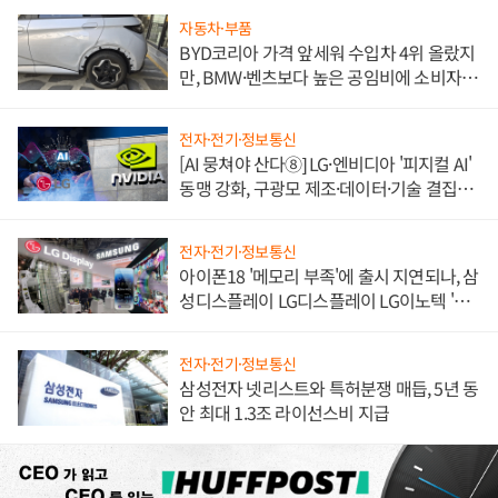
자동차·부품
BYD코리아 가격 앞세워 수입차 4위 올랐지
만, BMW·벤츠보다 높은 공임비에 소비자
불만 폭발
전자·전기·정보통신
[AI 뭉쳐야 산다⑧] LG·엔비디아 '피지컬 AI'
동맹 강화, 구광모 제조·데이터·기술 결집
해 종합 로보틱스 기업으로
전자·전기·정보통신
아이폰18 '메모리 부족'에 출시 지연되나, 삼
성디스플레이 LG디스플레이 LG이노텍 '탈
애플' 수익 다각화 속도
전자·전기·정보통신
삼성전자 넷리스트와 특허분쟁 매듭, 5년 동
안 최대 1.3조 라이선스비 지급