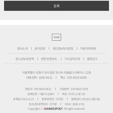
PC버전
회사소개
윤리강령
개인정보처리방침
이용자위원회
청소년보호정책
정정·반론보도
기사심의규정
불편신고
서울특별시 성동구 성수일로 39-34 서울숲더스페이스 12층
대표전화 : 1800-6522
팩스 : 070-4015-8658
편집국 : 070-4010-8512
사업본부 : 070-4010-7078
등록번호 : 서울 아 02897
제호 : 비즈니스포스트
등록일: 2013.11.13
발행·편집인 : 강석운
발행일자: 2013년 12월 2일
청소년보호책임자 : 강석운
ISSN : 2636-171X
Copyright ⓒ
B
USINESSPOST
. All rights reserved.