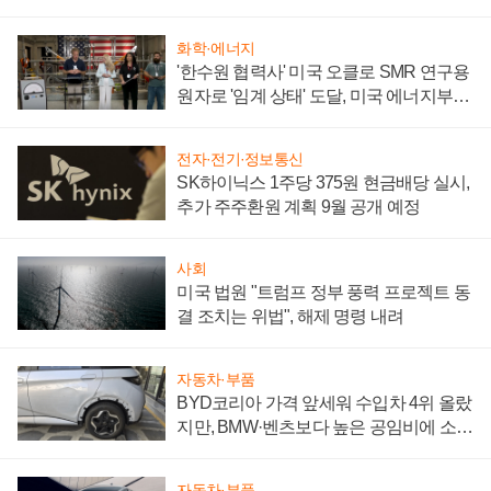
성 의문"
화학·에너지
'한수원 협력사' 미국 오클로 SMR 연구용
원자로 '임계 상태' 도달, 미국 에너지부
"중요한 이정표"
전자·전기·정보통신
SK하이닉스 1주당 375원 현금배당 실시,
추가 주주환원 계획 9월 공개 예정
사회
미국 법원 "트럼프 정부 풍력 프로젝트 동
결 조치는 위법", 해제 명령 내려
자동차·부품
BYD코리아 가격 앞세워 수입차 4위 올랐
지만, BMW·벤츠보다 높은 공임비에 소비
자 불만 폭발
자동차·부품