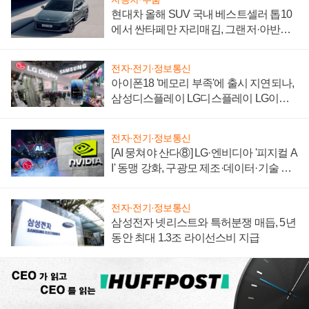
현대차 올해 SUV 국내 베스트셀러 톱10
에서 싼타페만 자리매김, 그랜저·아반떼
'세단 쌍끌이'로 내수 방어
전자·전기·정보통신
아이폰18 '메모리 부족'에 출시 지연되나,
삼성디스플레이 LG디스플레이 LG이노
텍 '탈애플' 수익 다각화 속도
전자·전기·정보통신
[AI 뭉쳐야 산다⑧] LG·엔비디아 '피지컬 A
I' 동맹 강화, 구광모 제조·데이터·기술 결
집해 종합 로보틱스 기업으로
전자·전기·정보통신
삼성전자 넷리스트와 특허분쟁 매듭, 5년
동안 최대 1.3조 라이선스비 지급