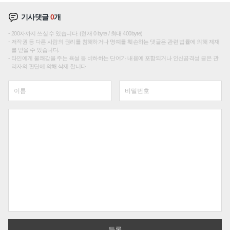
기사댓글
0
개
200자까지 쓰실 수 있습니다. (현재 0 byte / 최대 400byte)
저작권 등 다른 사람의 권리를 침해하거나 명예를 훼손하는 댓글은 관련 법률에 의해 제재
를 받을 수 있습니다.
타인에게 불쾌감을 주는 욕설 등 비하하는 단어가 내용에 포함되거나 인신공격성 글은 관
리자의 판단에 의해 삭제 합니다.