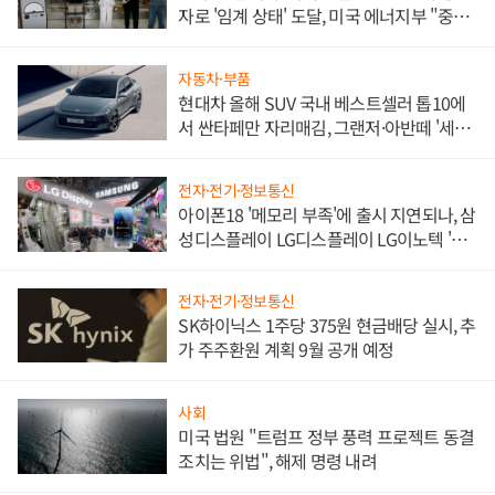
자로 '임계 상태' 도달, 미국 에너지부 "중요
한 이정표"
자동차·부품
현대차 올해 SUV 국내 베스트셀러 톱10에
서 싼타페만 자리매김, 그랜저·아반떼 '세단
쌍끌이'로 내수 방어
전자·전기·정보통신
아이폰18 '메모리 부족'에 출시 지연되나, 삼
성디스플레이 LG디스플레이 LG이노텍 '탈
애플' 수익 다각화 속도
전자·전기·정보통신
SK하이닉스 1주당 375원 현금배당 실시, 추
가 주주환원 계획 9월 공개 예정
사회
미국 법원 "트럼프 정부 풍력 프로젝트 동결
조치는 위법", 해제 명령 내려