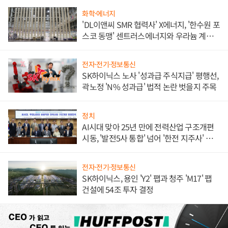
화학·에너지
'DL이앤씨 SMR 협력사' X에너지, '한수원 포
스코 동맹' 센트러스에너지와 우라늄 계약
체결
전자·전기·정보통신
SK하이닉스 노사 '성과급 주식지급' 평행선,
곽노정 'N% 성과급' 법적 논란 벗을지 주목
정치
AI시대 맞아 25년 만에 전력산업 구조개편
시동, '발전5사 통합' 넘어 '한전 지주사' 재편
론도
전자·전기·정보통신
SK하이닉스, 용인 'Y2' 팹과 청주 'M17' 팹
건설에 54조 투자 결정