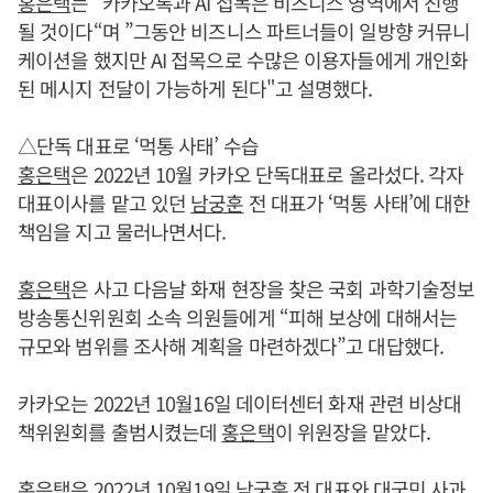
홍은택
는 "카카오톡과 AI 접목은 비즈니스 영역에서 진행
될 것이다“며 ”그동안 비즈니스 파트너들이 일방향 커뮤니
케이션을 했지만 AI 접목으로 수많은 이용자들에게 개인화
된 메시지 전달이 가능하게 된다"고 설명했다.
△단독 대표로 ‘먹통 사태’ 수습
홍은택
은 2022년 10월 카카오 단독대표로 올라섰다. 각자
대표이사를 맡고 있던
남궁훈
전 대표가 ‘먹통 사태’에 대한
책임을 지고 물러나면서다.
홍은택
은 사고 다음날 화재 현장을 찾은 국회 과학기술정보
방송통신위원회 소속 의원들에게 “피해 보상에 대해서는
규모와 범위를 조사해 계획을 마련하겠다”고 대답했다.
카카오는 2022년 10월16일 데이터센터 화재 관련 비상대
책위원회를 출범시켰는데
홍은택
이 위원장을 맡았다.
홍은택
은 2022년 10월19일
남궁훈
전 대표와 대국민 사과