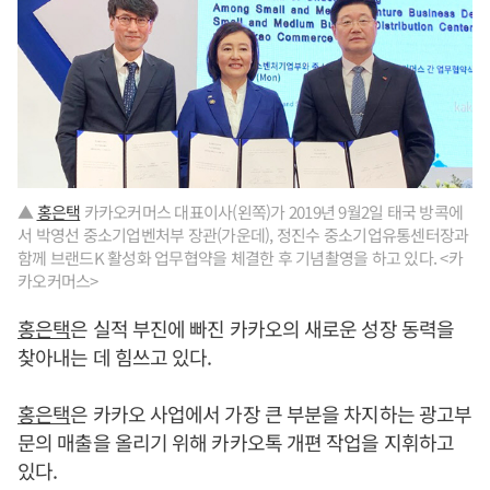
▲
홍은택
카카오커머스 대표이사(왼쪽)가 2019년 9월2일 태국 방콕에
서 박영선 중소기업벤처부 장관(가운데), 정진수 중소기업유통센터장과
함께 브랜드K 활성화 업무협약을 체결한 후 기념촬영을 하고 있다. <카
카오커머스>
홍은택
은 실적 부진에 빠진 카카오의 새로운 성장 동력을
찾아내는 데 힘쓰고 있다.
홍은택
은 카카오 사업에서 가장 큰 부분을 차지하는 광고부
문의 매출을 올리기 위해 카카오톡 개편 작업을 지휘하고
있다.