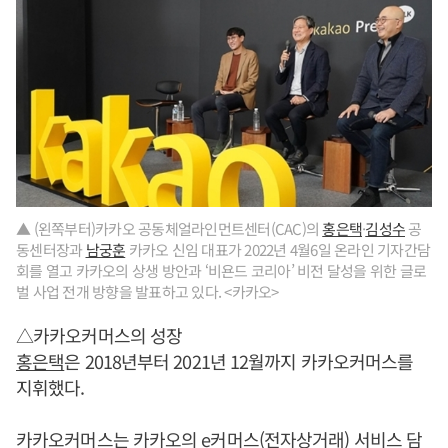
▲ (왼쪽부터)카카오 공동체얼라인먼트센터(CAC)의
홍은택
·
김성수
공
동센터장과
남궁훈
카카오 신임 대표가 2022년 4월6일 온라인 기자간담
회를 열고 카카오의 상생 방안과 ‘비욘드 코리아’ 비전 달성을 위한 글로
벌 사업 전개 방향을 발표하고 있다. <카카오>
△카카오커머스의 성장
홍은택
은 2018년부터 2021년 12월까지 카카오커머스를
지휘했다.
카카오커머스는 카카오의 e커머스(전자상거래) 서비스 담