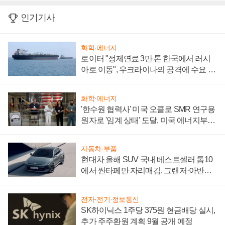
인기기사
화학·에너지
로이터 "정제연료 3만 톤 한국에서 러시
아로 이동", 우크라이나의 공격에 수요 늘
어
화학·에너지
'한수원 협력사' 미국 오클로 SMR 연구용
원자로 '임계 상태' 도달, 미국 에너지부
"중요한 이정표"
자동차·부품
현대차 올해 SUV 국내 베스트셀러 톱10
에서 싼타페만 자리매김, 그랜저·아반떼
'세단 쌍끌이'로 내수 방어
전자·전기·정보통신
SK하이닉스 1주당 375원 현금배당 실시,
추가 주주환원 계획 9월 공개 예정