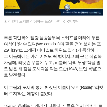
▲ 리벳터 로지를 상징하는 포스터. <미국 국방부>
푸른 작업복에 빨강 물방울무늬 스커프를 머리에 두른
여성이 '할 수 있다(We can do it)'며 팔을 걷어 보이는 포
스터(1942, 그래픽 아티스트 하워드 밀러)가 등장하더니
그 이듬해에는 아예 어깨도 떡 벌어지고 때 묻은 작업복
차림에, 리벳건 무릎에 두고, 히틀러 '나의 투쟁' 책을 발
로 밟은 채 점심 도시락을 먹는 모습(1943, 노먼 록웰)으
로 발전했다.
이 그림의 도시락 통에 써있던 이름이 '로지(Rosie)'. '리벳
터 로지'라는 애칭이 붙었다.
1943년 초에는 노래까지 나왔다. 제목은 역시 '리벳터 로