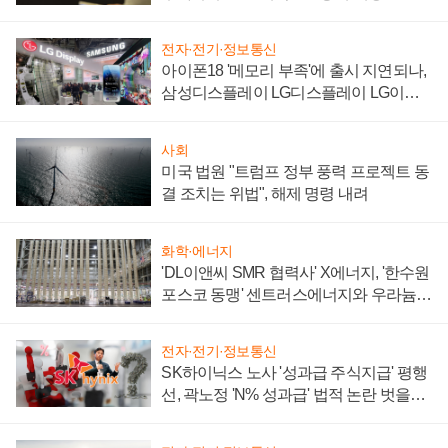
전자·전기·정보통신
아이폰18 '메모리 부족'에 출시 지연되나,
삼성디스플레이 LG디스플레이 LG이노
텍 '탈애플' 수익 다각화 속도
사회
미국 법원 "트럼프 정부 풍력 프로젝트 동
결 조치는 위법", 해제 명령 내려
화학·에너지
'DL이앤씨 SMR 협력사' X에너지, '한수원
포스코 동맹' 센트러스에너지와 우라늄
계약 체결
전자·전기·정보통신
SK하이닉스 노사 '성과급 주식지급' 평행
선, 곽노정 'N% 성과급' 법적 논란 벗을지
주목