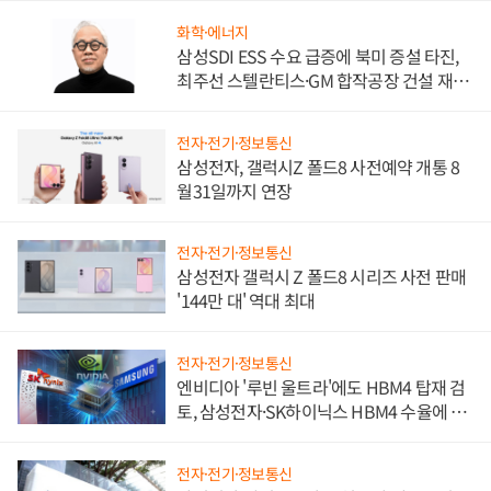
화학·에너지
삼성SDI ESS 수요 급증에 북미 증설 타진,
최주선 스텔란티스·GM 합작공장 건설 재추
진하나
전자·전기·정보통신
삼성전자, 갤럭시Z 폴드8 사전예약 개통 8
월31일까지 연장
전자·전기·정보통신
삼성전자 갤럭시 Z 폴드8 시리즈 사전 판매
'144만 대' 역대 최대
전자·전기·정보통신
엔비디아 '루빈 울트라'에도 HBM4 탑재 검
토, 삼성전자·SK하이닉스 HBM4 수율에 주
도권 갈린다
전자·전기·정보통신