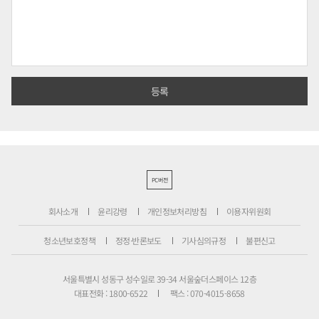
PC버전
회사소개
윤리강령
개인정보처리방침
이용자위원회
청소년보호정책
정정·반론보도
기사심의규정
불편신고
서울특별시 성동구 성수일로 39-34 서울숲더스페이스 12층
대표전화 : 1800-6522
팩스 : 070-4015-8658