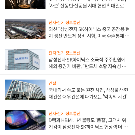
'사촌' 신동빈·신동원 시대 협업 확대일로
전자·전기·정보통신
외신 "삼성전자 SK하이닉스 중국 공장용 현
지 생산 반도체 장비 시험, 미국 수출통제 대
비"
전자·전기·정보통신
삼성전자 SK하이닉스 소극적 주주환원에
해외 증권가 비판, "반도체 호황 지속성 의
문"
건설
국내외서 속도 붙는 원전 사업, 삼성물산·현
대건설·대우건설에 다가오는 '약속의 시간'
전자·전기·정보통신
D램과 HBM 내년 물량도 '품절', 고객사 위
기감이 삼성전자 SK하이닉스 협상력 더 키
워