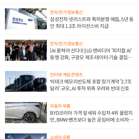
도권 갈린다
전자·전기·정보통신
삼성전자 넷리스트와 특허분쟁 매듭, 5년 동
안 최대 1.3조 라이선스비 지급
전자·전기·정보통신
[AI 뭉쳐야 산다⑧] LG·엔비디아 '피지컬 AI'
동맹 강화, 구광모 제조·데이터·기술 결집
해 종합 로보틱스 기업으로
인터넷·게임·콘텐츠
빅테크 메모리반도체 포함 장기계약 '2.7조
달러' 규모, AI 투자 위축 우려와 반대 신호
자동차·부품
BYD코리아 가격 앞세워 수입차 4위 올랐지
만, BMW·벤츠보다 높은 공임비에 소비자
불만 폭발
소비자·유통