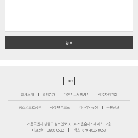
PC버전
회사소개
윤리강령
개인정보처리방침
이용자위원회
청소년보호정책
정정·반론보도
기사심의규정
불편신고
서울특별시 성동구 성수일로 39-34 서울숲더스페이스 12층
대표전화 : 1800-6522
팩스 : 070-4015-8658