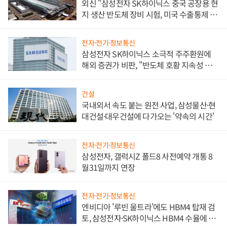
외신 "삼성전자 SK하이닉스 중국 공장용 현
지 생산 반도체 장비 시험, 미국 수출통제 대
비"
전자·전기·정보통신
삼성전자 SK하이닉스 소극적 주주환원에
해외 증권가 비판, "반도체 호황 지속성 의
문"
건설
국내외서 속도 붙는 원전 사업, 삼성물산·현
대건설·대우건설에 다가오는 '약속의 시간'
전자·전기·정보통신
삼성전자, 갤럭시Z 폴드8 사전예약 개통 8
월31일까지 연장
전자·전기·정보통신
엔비디아 '루빈 울트라'에도 HBM4 탑재 검
토, 삼성전자·SK하이닉스 HBM4 수율에 주