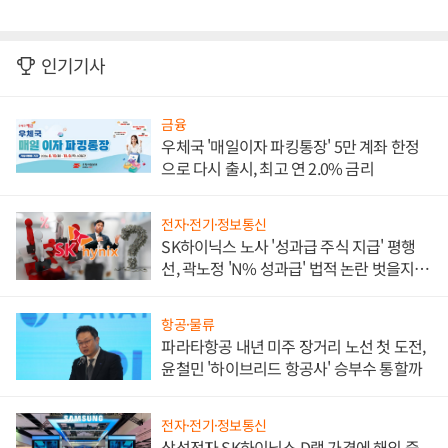
인기기사
금융
우체국 '매일이자 파킹통장' 5만 계좌 한정
으로 다시 출시, 최고 연 2.0% 금리
전자·전기·정보통신
SK하이닉스 노사 '성과급 주식 지급' 평행
선, 곽노정 'N% 성과급' 법적 논란 벗을지 주
목
항공·물류
파라타항공 내년 미주 장거리 노선 첫 도전,
윤철민 '하이브리드 항공사' 승부수 통할까
전자·전기·정보통신
삼성전자 SK하이닉스 D램 가격에 해외 증