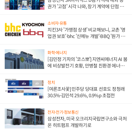
권가 '고점' 시각 나와, 장기 계약에 단점 부
각
소비자·유통
치킨3사 '가맹점 상생' 비교해보니, 교촌 '영
업권 보호'·bhc '신메뉴 개발'·BBQ '원가 부
담'
화학·에너지
[김민정 기자의 '코스뽀'] 지엔씨에너지 AI 붐
에 비상발전기 호황, 안병철 친환경 에너지
발전전문기업 향한다
정치
[여론조사꽃] 민주당 당대표 선호도 정청래
30.5%·김민석 29.6%, 0.9%p 초접전
전자·전기·정보통신
삼성전자, 미국 오크리지국립연구소와 극저
온 히트펌프 개발하기로