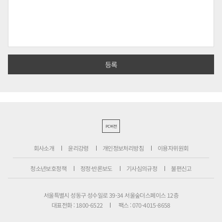
PC버전
회사소개
윤리강령
개인정보처리방침
이용자위원회
청소년보호정책
정정·반론보도
기사심의규정
불편신고
서울특별시 성동구 성수일로 39-34 서울숲더스페이스 12층
대표전화 : 1800-6522
팩스 : 070-4015-8658