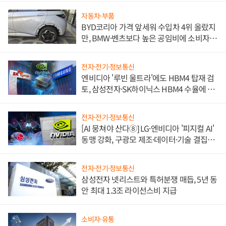
자동차·부품
BYD코리아 가격 앞세워 수입차 4위 올랐지
만, BMW·벤츠보다 높은 공임비에 소비자
불만 폭발
전자·전기·정보통신
엔비디아 '루빈 울트라'에도 HBM4 탑재 검
토, 삼성전자·SK하이닉스 HBM4 수율에 주
도권 갈린다
전자·전기·정보통신
[AI 뭉쳐야 산다⑧] LG·엔비디아 '피지컬 AI'
동맹 강화, 구광모 제조·데이터·기술 결집
해 종합 로보틱스 기업으로
전자·전기·정보통신
삼성전자 넷리스트와 특허분쟁 매듭, 5년 동
안 최대 1.3조 라이선스비 지급
소비자·유통