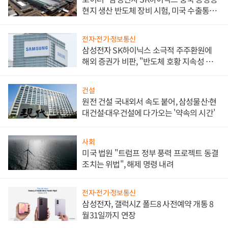
현지 생산 반도체 장비 시험, 미국 수출통제
대비"
전자·전기·정보통신
삼성전자 SK하이닉스 소극적 주주환원에
해외 증권가 비판, "반도체 호황 지속성 의
문"
건설
원전 건설 국내외서 속도 붙어, 삼성물산·현
대건설·대우건설에 다가오는 '약속의 시간'
사회
미국 법원 "트럼프 정부 풍력 프로젝트 동결
조치는 위법", 해제 명령 내려
전자·전기·정보통신
삼성전자, 갤럭시Z 폴드8 사전예약 개통 8
월31일까지 연장