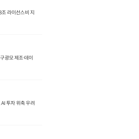
.3조 라이선스비 지
화, 구광모 제조·데이
 AI 투자 위축 우려