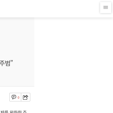
주범”
0
제를 완화한 주