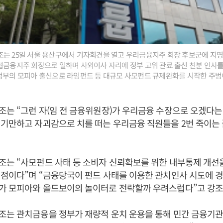
조는 25일 서울 용산구에서 기자회견을 열고 우리금융지주 회장 후보군에 지
협금융지주 회장으로 일하며 사외이사 자리에 정부 고위 관료 출신 친분 인사를
정부의 모피아 출신으로 라임펀드 등 대규모 사모펀드 규제완화를 시작한 주범
는 “그런 자(임 전 금융위원장)가 우리금융 수장으로 오겠다
기만하고 자괴감으로 치를 떠는 우리금융 직원들을 2번 죽이는
조는 “사모펀드 사태 등 소비자 신뢰확보를 위한 내부통제 개선
점이다”며 “금융당국이 펀드 사태를 이용한 관치인사 시도에 경
가 모피아와 올드보이의 놀이터로 전락할까 우려스럽다”고 강조
조는 관치금융을 정부가 재량적 운치 운용을 통해 민간 금융기