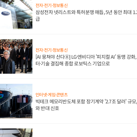
전자·전기·정보통신
삼성전자 넷리스트와 특허분쟁 매듭, 5년 동안 최대 1
급
전자·전기·정보통신
[AI 뭉쳐야 산다⑧] LG·엔비디아 '피지컬 AI' 동맹 강
터·기술 결집해 종합 로보틱스 기업으로
인터넷·게임·콘텐츠
빅테크 메모리반도체 포함 장기계약 '2.7조 달러' 규모,
와 반대 신호