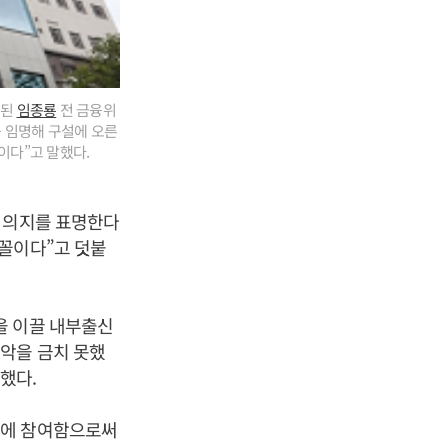
명된
임종룡
전 금융위
 임명해 구설에 오른
이다”고 말했다.
는 의지를 표명한다
 꼴이다”고 덧붙
을 이끌 내부출신
악을 금치 못했
했다.
관에 참여함으로써