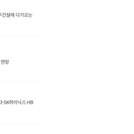
대우건설에 다가오는
지 연장
자·SK하이닉스 HB