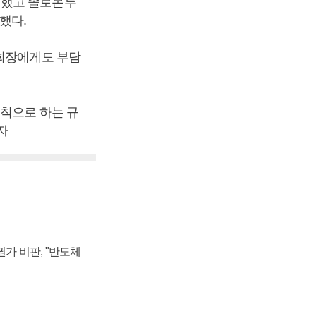
일했고 솔로몬투
했다.
부회장에게도 부담
원칙으로 하는 규
자
가 비판, "반도체