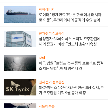
화학·에너지
로이터 "정제연료 3만 톤 한국에서 러시아
로 이동", 우크라이나의 공격에 수요 늘어
전자·전기·정보통신
삼성전자 SK하이닉스 소극적 주주환원에
해외 증권가 비판, "반도체 호황 지속성 의
문"
사회
미국 법원 "트럼프 정부 풍력 프로젝트 동결
조치는 위법", 해제 명령 내려
전자·전기·정보통신
SK하이닉스 1주당 375원 현금배당 실시, 추
가 주주환원 계획 9월 공개 예정
자동차·부품