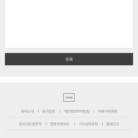
PC버전
회사소개
윤리강령
개인정보처리방침
이용자위원회
청소년보호정책
정정·반론보도
기사심의규정
불편신고