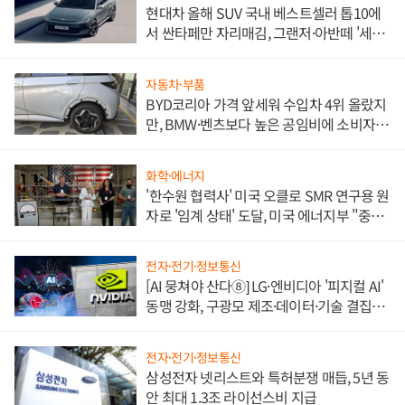
현대차 올해 SUV 국내 베스트셀러 톱10에
서 싼타페만 자리매김, 그랜저·아반떼 '세단
쌍끌이'로 내수 방어
자동차·부품
BYD코리아 가격 앞세워 수입차 4위 올랐지
만, BMW·벤츠보다 높은 공임비에 소비자
불만 폭발
화학·에너지
'한수원 협력사' 미국 오클로 SMR 연구용 원
자로 '임계 상태' 도달, 미국 에너지부 "중요
한 이정표"
전자·전기·정보통신
[AI 뭉쳐야 산다⑧] LG·엔비디아 '피지컬 AI'
동맹 강화, 구광모 제조·데이터·기술 결집
해 종합 로보틱스 기업으로
전자·전기·정보통신
삼성전자 넷리스트와 특허분쟁 매듭, 5년 동
안 최대 1.3조 라이선스비 지급