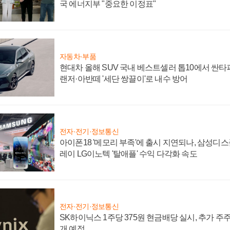
국 에너지부 "중요한 이정표"
자동차·부품
현대차 올해 SUV 국내 베스트셀러 톱10에서 싼타
랜저·아반떼 '세단 쌍끌이'로 내수 방어
전자·전기·정보통신
아이폰18 '메모리 부족'에 출시 지연되나, 삼성디
레이 LG이노텍 '탈애플' 수익 다각화 속도
전자·전기·정보통신
SK하이닉스 1주당 375원 현금배당 실시, 추가 주
개 예정