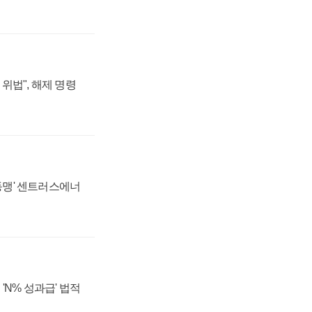
위법", 해제 명령
 동맹' 센트러스에너
'N% 성과급' 법적