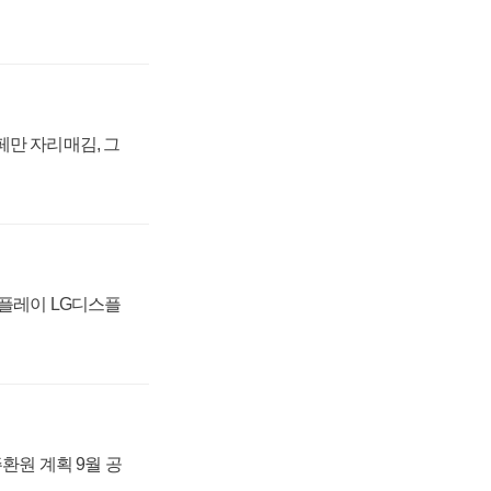
페만 자리매김, 그
스플레이 LG디스플
주환원 계획 9월 공