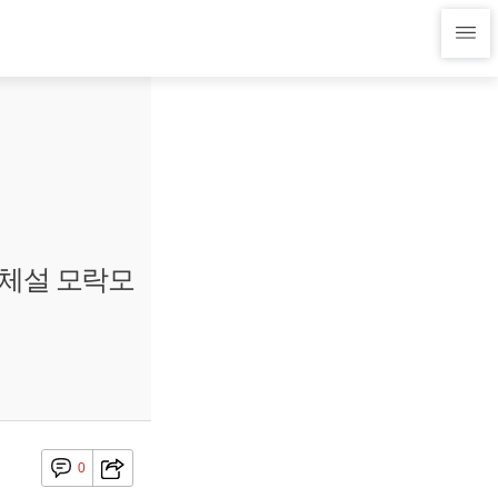
교체설 모락모
0