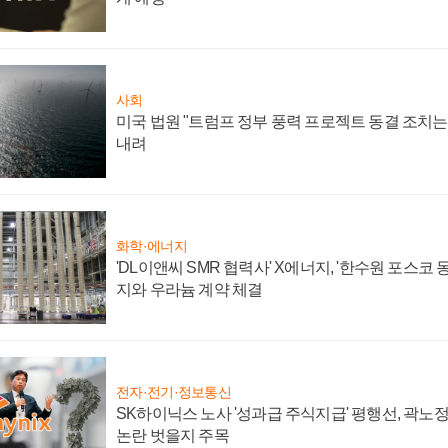
사회
미국 법원 "트럼프 정부 풍력 프로젝트 동결 조치는 
내려
화학·에너지
'DL이앤씨 SMR 협력사' X에너지, '한수원 포스코
지와 우라늄 계약 체결
전자·전기·정보통신
SK하이닉스 노사 '성과급 주식지급' 평행선, 곽노정 
논란 벗을지 주목