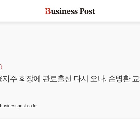
지주 회장에 관료출신 다시 오나, 손병환 
8
sinesspost.co.kr