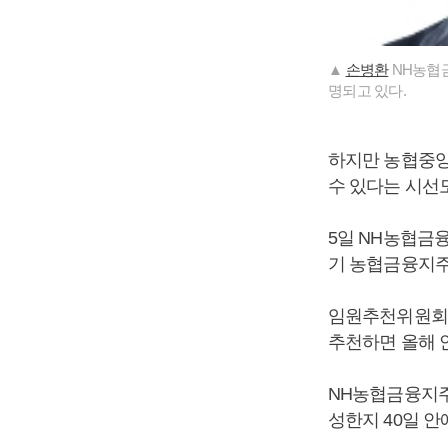
▲
손병환
NH농협금
명되고 있다.
하지만 농협중앙
수 있다는 시선도
5일 NH농협금
기 농협금융지주
임원추천위원회가
추천하면 올해 
NH농협금융지주
성한지 40일 안