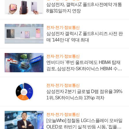
삼성전자, 갤럭시Z 폴드8 사전예약 개통
8월31일까지 연장
전자·전기·정보통신
삼성전자 갤럭시 Z 폴드8 시리즈 사전 판
매 '144만 대' 역대 최대
전자·전기·정보통신
엔비디아 '루빈 울트라'에도 HBM4 탑재
검토, 삼성전자·SK하이닉스 HBM4 수율
에 주도권 갈린다
전자·전기·정보통신
삼성전자 2분기 글로벌 D램 점유율 39%
1위, SK하이닉스와 13%p 격차
전자·전기·정보통신
[오늘Who] 정철동 LG디스플레이 모바일
OLED로 하반기 실적 반등 시동, '칩플레