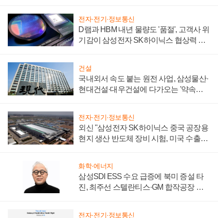
일로
전자·전기·정보통신
D램과 HBM 내년 물량도 '품절', 고객사 위
기감이 삼성전자 SK하이닉스 협상력 더
키워
건설
국내외서 속도 붙는 원전 사업, 삼성물산·
현대건설·대우건설에 다가오는 '약속의
시간'
전자·전기·정보통신
외신 "삼성전자 SK하이닉스 중국 공장용
현지 생산 반도체 장비 시험, 미국 수출통
제 대비"
화학·에너지
삼성SDI ESS 수요 급증에 북미 증설 타
진, 최주선 스텔란티스·GM 합작공장 건
설 재추진하나
전자·전기·정보통신