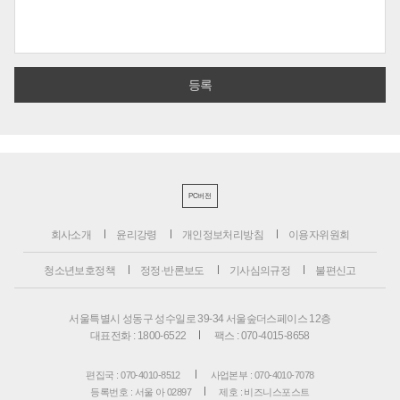
PC버전
회사소개
윤리강령
개인정보처리방침
이용자위원회
청소년보호정책
정정·반론보도
기사심의규정
불편신고
서울특별시 성동구 성수일로 39-34 서울숲더스페이스 12층
대표전화 : 1800-6522
팩스 : 070-4015-8658
편집국 : 070-4010-8512
사업본부 : 070-4010-7078
등록번호 : 서울 아 02897
제호 : 비즈니스포스트