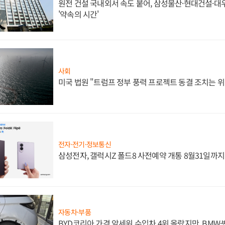
원전 건설 국내외서 속도 붙어, 삼성물산·현대건설·
'약속의 시간'
사회
미국 법원 "트럼프 정부 풍력 프로젝트 동결 조치는 위
전자·전기·정보통신
삼성전자, 갤럭시Z 폴드8 사전예약 개통 8월31일까
자동차·부품
BYD코리아 가격 앞세워 수입차 4위 올랐지만, BMW