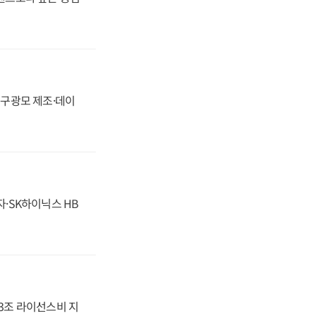
화, 구광모 제조·데이
자·SK하이닉스 HB
.3조 라이선스비 지