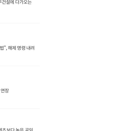
대우건설에 다가오는
법", 해제 명령 내려
지 연장
·벤츠보다 높은 공임