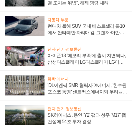
결 조치는 위법", 해제 명령 내려
자동차·부품
현대차 올해 SUV 국내 베스트셀러 톱10
에서 싼타페만 자리매김, 그랜저·아반떼
'세단 쌍끌이'로 내수 방어
전자·전기·정보통신
아이폰18 '메모리 부족'에 출시 지연되나,
삼성디스플레이 LG디스플레이 LG이노
텍 '탈애플' 수익 다각화 속도
화학·에너지
'DL이앤씨 SMR 협력사' X에너지, '한수원
포스코 동맹' 센트러스에너지와 우라늄
계약 체결
전자·전기·정보통신
SK하이닉스, 용인 'Y2' 팹과 청주 'M17' 팹
건설에 54조 투자 결정