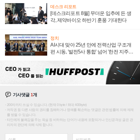
데스크 리포트
[데스크리포트 8월] 무더운 입추에 든 생
각, 제약바이오 하반기 훈풍 기대한다
정치
AI시대 맞아 25년 만에 전력산업 구조개
편 시동, '발전5사 통합' 넘어 '한전 지주사'
재편론도
기사댓글
1
개
200자까지 쓰실 수 있습니다. (현재 0 byte / 최대 400byte)
저작권 등 다른 사람의 권리를 침해하거나 명예를 훼손하는 댓글은 관련 법률에 의해 제재
를 받을 수 있습니다.
타인에게 불쾌감을 주는 욕설 등 비하하는 단어가 내용에 포함되거나 인신공격성 글은 관
리자의 판단에 의해 삭제 합니다.