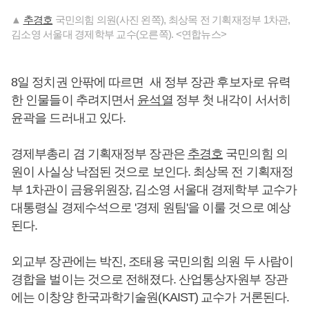
▲
추경호
국민의힘 의원(사진 왼쪽), 최상목 전 기획재정부 1차관,
김소영 서울대 경제학부 교수(오른쪽). <연합뉴스>
8일 정치권 안팎에 따르면 새 정부 장관 후보자로 유력
한 인물들이 추려지면서
윤석열
정부 첫 내각이 서서히
윤곽을 드러내고 있다.
경제부총리 겸 기획재정부 장관은
추경호
국민의힘 의
원이 사실상 낙점된 것으로 보인다. 최상목 전 기획재정
부 1차관이 금융위원장, 김소영 서울대 경제학부 교수가
대통령실 경제수석으로 '경제 원팀'을 이룰 것으로 예상
된다.
외교부 장관에는 박진, 조태용 국민의힘 의원 두 사람이
경합을 벌이는 것으로 전해졌다. 산업통상자원부 장관
에는 이창양 한국과학기술원(KAIST) 교수가 거론된다.