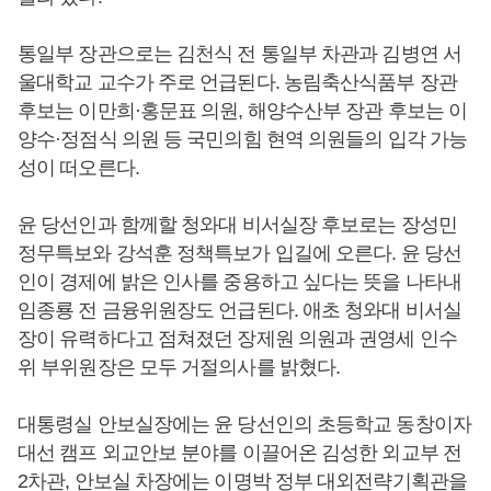
통일부 장관으로는 김천식 전 통일부 차관과 김병연 서
울대학교 교수가 주로 언급된다. 농림축산식품부 장관
후보는 이만희·홍문표 의원, 해양수산부 장관 후보는 이
양수·정점식 의원 등 국민의힘 현역 의원들의 입각 가능
성이 떠오른다.
윤 당선인과 함께할 청와대 비서실장 후보로는 장성민
정무특보와 강석훈 정책특보가 입길에 오른다. 윤 당선
인이 경제에 밝은 인사를 중용하고 싶다는 뜻을 나타내
임종룡 전 금융위원장도 언급된다. 애초 청와대 비서실
장이 유력하다고 점쳐졌던 장제원 의원과 권영세 인수
위 부위원장은 모두 거절의사를 밝혔다.
대통령실 안보실장에는 윤 당선인의 초등학교 동창이자
대선 캠프 외교안보 분야를 이끌어온 김성한 외교부 전
2차관, 안보실 차장에는 이명박 정부 대외전략기획관을