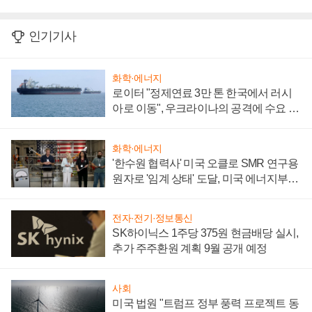
인기기사
화학·에너지
로이터 "정제연료 3만 톤 한국에서 러시
아로 이동", 우크라이나의 공격에 수요 늘
어
화학·에너지
'한수원 협력사' 미국 오클로 SMR 연구용
원자로 '임계 상태' 도달, 미국 에너지부
"중요한 이정표"
전자·전기·정보통신
SK하이닉스 1주당 375원 현금배당 실시,
추가 주주환원 계획 9월 공개 예정
사회
미국 법원 "트럼프 정부 풍력 프로젝트 동