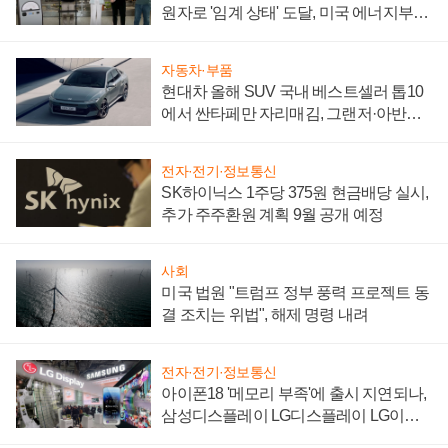
원자로 '임계 상태' 도달, 미국 에너지부
"중요한 이정표"
자동차·부품
현대차 올해 SUV 국내 베스트셀러 톱10
에서 싼타페만 자리매김, 그랜저·아반떼
'세단 쌍끌이'로 내수 방어
전자·전기·정보통신
SK하이닉스 1주당 375원 현금배당 실시,
추가 주주환원 계획 9월 공개 예정
사회
미국 법원 "트럼프 정부 풍력 프로젝트 동
결 조치는 위법", 해제 명령 내려
전자·전기·정보통신
아이폰18 '메모리 부족'에 출시 지연되나,
삼성디스플레이 LG디스플레이 LG이노
텍 '탈애플' 수익 다각화 속도