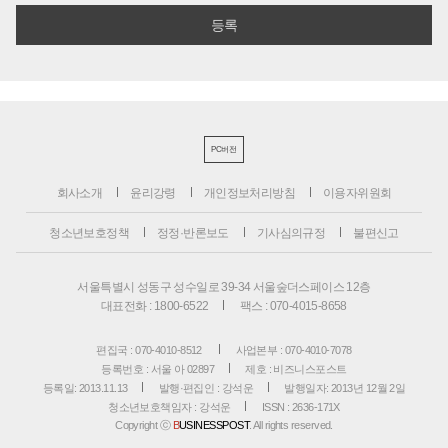
PC버전
회사소개
윤리강령
개인정보처리방침
이용자위원회
청소년보호정책
정정·반론보도
기사심의규정
불편신고
서울특별시 성동구 성수일로 39-34 서울숲더스페이스 12층
대표전화 : 1800-6522
팩스 : 070-4015-8658
편집국 : 070-4010-8512
사업본부 : 070-4010-7078
등록번호 : 서울 아 02897
제호 : 비즈니스포스트
등록일: 2013.11.13
발행·편집인 : 강석운
발행일자: 2013년 12월 2일
청소년보호책임자 : 강석운
ISSN : 2636-171X
Copyright ⓒ
B
USINESSPOST
. All rights reserved.