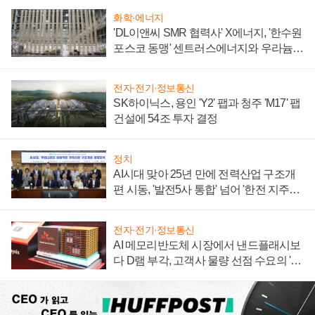
화학·에너지
'DL이앤씨 SMR 협력사' X에너지, '한수원
포스코 동맹' 센트러스에너지와 우라늄
계약 체결
전자·전기·정보통신
SK하이닉스, 용인 'Y2' 팹과 청주 'M17' 팹
건설에 54조 투자 결정
정치
AI시대 맞아 25년 만에 전력산업 구조개
편 시동, '발전5사 통합' 넘어 '한전 지주사'
재편론도
전자·전기·정보통신
AI 메모리반도체 시장에서 낸드플래시보
다 D램 부각, 고객사 물량 선점 수요의 '우
선순위'