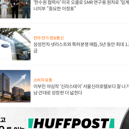
'한수원 협력사' 미국 오클로 SMR 연구용 원자로 '임계 
너지부 "중요한 이정표"
전자·전기·정보통신
삼성전자 넷리스트와 특허분쟁 매듭, 5년 동안 최대 1
급
소비자·유통
이부진 야심작 '신라스테이' 서울신라호텔보다 잘 나가
남·건대로 성장판 더 넓힌다