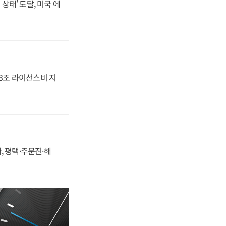
상태' 도달, 미국 에
.3조 라이선스비 지
, 평택·주문진·해