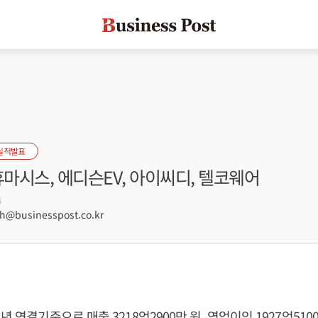
실적발표
휴마시스, 에디슨EV, 아이씨디, 텔코웨어
4
@businesspost.co.kr
년 연결기준으로 매출 3218억2900만 원, 영업이익 1927억5100