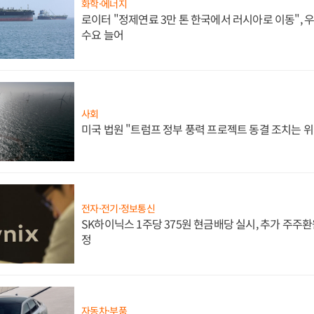
화학·에너지
로이터 "정제연료 3만 톤 한국에서 러시아로 이동",
수요 늘어
사회
미국 법원 "트럼프 정부 풍력 프로젝트 동결 조치는 위
전자·전기·정보통신
SK하이닉스 1주당 375원 현금배당 실시, 추가 주주환
정
자동차·부품