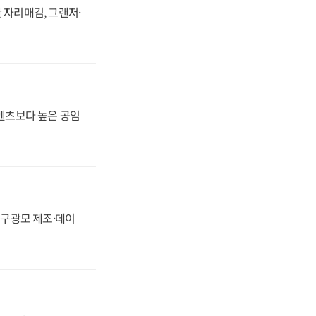
 자리매김, 그랜저·
·벤츠보다 높은 공임
화, 구광모 제조·데이