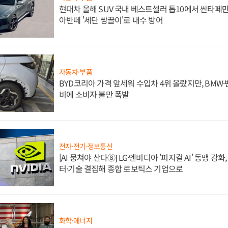
현대차 올해 SUV 국내 베스트셀러 톱10에서 싼타페만
아반떼 '세단 쌍끌이'로 내수 방어
자동차·부품
BYD코리아 가격 앞세워 수입차 4위 올랐지만, BMW
비에 소비자 불만 폭발
전자·전기·정보통신
[AI 뭉쳐야 산다⑧] LG·엔비디아 '피지컬 AI' 동맹 강
터·기술 결집해 종합 로보틱스 기업으로
화학·에너지