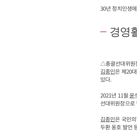
30년 정치인생에
경영
△총괄선대위원장
김종인
은 제20
있다.
2021년 11월
윤
선대위원장으로 
김종인
은 국민의
두환 옹호 발언