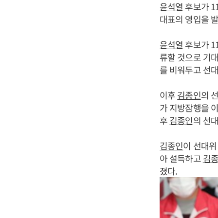
윤석열
후보가 1
대표의 영입을 
윤석열
후보가 1
류할 것으로 기
를 비워두고 선대
이후
김종인
의 
가 지방잠행을 이
후
김종인
의 선대
김종인
이 선대위
아 설득하고
김
졌다.