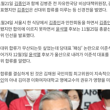
1월21일
김종인
과 함께 김병준 전 자유한국당 비상대책위원장, 
발표했지만
김종인
은 선대위 합류를 미루는 등 신경전을 벌였다.
1월24일 서울시 한 식당에서
김종인
과 만찬회동을 하면서
김종
대됐지만 합의에 이르지 못하면서
윤석열
후보는 11월25일 총괄
위 인선을 발표했다.
선대위 합류가 무산되는듯 싶었는데 당대표 '패싱' 논란으로 이준
어가자 12월3일
윤석열
후보가 울산으로 내려가 이준석 대표를 
위 합류를 알렸다.
 합류를 결심하게 된 것은 김재원 국민의힘 최고위원이 지속적
종인
의 아내 김미경 이화여자대학교 명예교수의 권유가 영향을 미