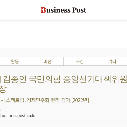
활동
비전
사건
기타
Is ?] 김종인 국민의힘 중앙선거대책위
장
치 스펙트럼, 경제민주화 뿌리 깊어 [2022년]
0
sinesspost.co.kr