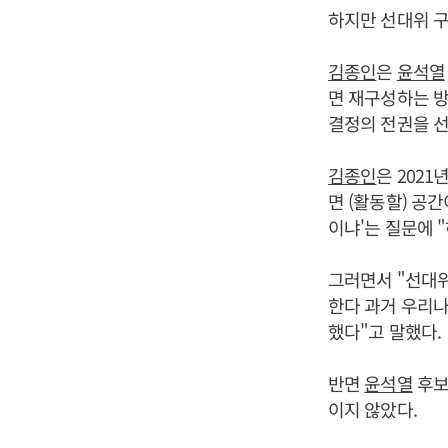
하지만 선대위 
김종인
은
윤석열
면 재구성하는 방
결정의 전권을 
김종인
은 2021
면 (활동할) 공
이냐'는 질문에 
그러면서 "선대위
한다 과거 우리나
했다"고 말했다.
반면
윤석열
후보
이지 않았다.