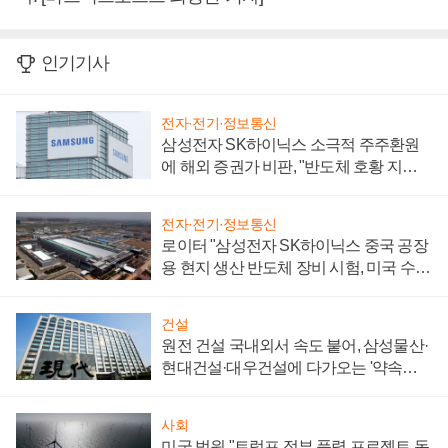
인기기사
전자·전기·정보통신
삼성전자 SK하이닉스 소극적 주주환원
에 해외 증권가 비판, "반도체 호황 지속
성 의문"
전자·전기·정보통신
로이터 "삼성전자 SK하이닉스 중국 공장
용 현지 생산 반도체 장비 시험, 미국 수출
통제 대비"
건설
원전 건설 국내외서 속도 붙어, 삼성물산·
현대건설·대우건설에 다가오는 '약속의
시간'
사회
미국 법원 "트럼프 정부 풍력 프로젝트 동