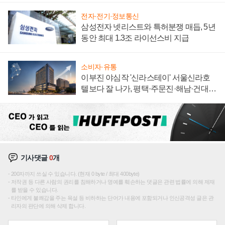
전자·전기·정보통신
삼성전자 넷리스트와 특허분쟁 매듭, 5년
동안 최대 1.3조 라이선스비 지급
소비자·유통
이부진 야심작 '신라스테이' 서울신라호
텔보다 잘 나가, 평택·주문진·해남·건대로
성장판 더 넓힌다
기사댓글
0
개
200자까지 쓰실 수 있습니다. (현재 0 byte / 최대 400byte)
저작권 등 다른 사람의 권리를 침해하거나 명예를 훼손하는 댓글은 관련 법률에 의해 제재
를 받을 수 있습니다.
타인에게 불쾌감을 주는 욕설 등 비하하는 단어가 내용에 포함되거나 인신공격성 글은 관
리자의 판단에 의해 삭제 합니다.