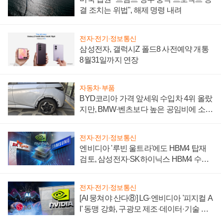
결 조치는 위법", 해제 명령 내려
전자·전기·정보통신
삼성전자, 갤럭시Z 폴드8 사전예약 개통
8월31일까지 연장
자동차·부품
BYD코리아 가격 앞세워 수입차 4위 올랐
지만, BMW·벤츠보다 높은 공임비에 소비
자 불만 폭발
전자·전기·정보통신
엔비디아 '루빈 울트라'에도 HBM4 탑재
검토, 삼성전자·SK하이닉스 HBM4 수율
에 주도권 갈린다
전자·전기·정보통신
[AI 뭉쳐야 산다⑧] LG·엔비디아 '피지컬 A
I' 동맹 강화, 구광모 제조·데이터·기술 결
집해 종합 로보틱스 기업으로