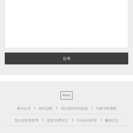
PC버전
회사소개
윤리강령
개인정보처리방침
이용자위원회
청소년보호정책
정정·반론보도
기사심의규정
불편신고