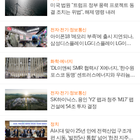
미국 법원 "트럼프 정부 풍력 프로젝트 동
결 조치는 위법", 해제 명령 내려
전자·전기·정보통신
아이폰18 '메모리 부족'에 출시 지연되나,
삼성디스플레이 LG디스플레이 LG이노
텍 '탈애플' 수익 다각화 속도
화학·에너지
'DL이앤씨 SMR 협력사' X에너지, '한수원
포스코 동맹' 센트러스에너지와 우라늄
계약 체결
전자·전기·정보통신
SK하이닉스, 용인 'Y2' 팹과 청주 'M17' 팹
건설에 54조 투자 결정
정치
AI시대 맞아 25년 만에 전력산업 구조개
편 시동, '발전5사 통합' 넘어 '한전 지주사'