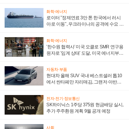
화학·에너지
로이터 "정제연료 3만 톤 한국에서 러시
아로 이동", 우크라이나의 공격에 수요 늘
어
화학·에너지
'한수원 협력사' 미국 오클로 SMR 연구용
원자로 '임계 상태' 도달, 미국 에너지부
"중요한 이정표"
자동차·부품
현대차 올해 SUV 국내 베스트셀러 톱10
에서 싼타페만 자리매김, 그랜저·아반떼
'세단 쌍끌이'로 내수 방어
전자·전기·정보통신
SK하이닉스 1주당 375원 현금배당 실시,
추가 주주환원 계획 9월 공개 예정
사회