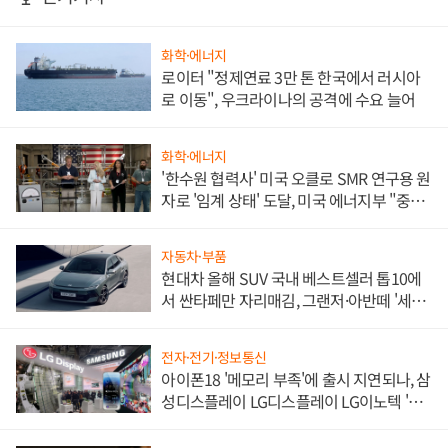
화학·에너지
로이터 "정제연료 3만 톤 한국에서 러시아
로 이동", 우크라이나의 공격에 수요 늘어
화학·에너지
'한수원 협력사' 미국 오클로 SMR 연구용 원
자로 '임계 상태' 도달, 미국 에너지부 "중요
한 이정표"
자동차·부품
현대차 올해 SUV 국내 베스트셀러 톱10에
서 싼타페만 자리매김, 그랜저·아반떼 '세단
쌍끌이'로 내수 방어
전자·전기·정보통신
아이폰18 '메모리 부족'에 출시 지연되나, 삼
성디스플레이 LG디스플레이 LG이노텍 '탈
애플' 수익 다각화 속도