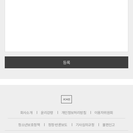
PC버전
회사소개
윤리강령
개인정보처리방침
이용자위원회
청소년보호정책
정정·반론보도
기사심의규정
불편신고