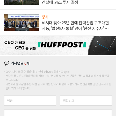
건설에 54조 투자 결정
정치
AI시대 맞아 25년 만에 전력산업 구조개편
시동, '발전5사 통합' 넘어 '한전 지주사' 재편
론도
기사댓글
0
개
200자까지 쓰실 수 있습니다. (현재 0 byte / 최대 400byte)
저작권 등 다른 사람의 권리를 침해하거나 명예를 훼손하는 댓글은 관련 법률에 의해 제재를 받을
수 있습니다.
타인에게 불쾌감을 주는 욕설 등 비하하는 단어가 내용에 포함되거나 인신공격성 글은 관리자의 판
단에 의해 삭제 합니다.