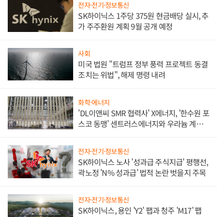
전자·전기·정보통신
SK하이닉스 1주당 375원 현금배당 실시, 추
가 주주환원 계획 9월 공개 예정
사회
미국 법원 "트럼프 정부 풍력 프로젝트 동결
조치는 위법", 해제 명령 내려
화학·에너지
'DL이앤씨 SMR 협력사' X에너지, '한수원 포
스코 동맹' 센트러스에너지와 우라늄 계약
체결
전자·전기·정보통신
SK하이닉스 노사 '성과급 주식지급' 평행선,
곽노정 'N% 성과급' 법적 논란 벗을지 주목
전자·전기·정보통신
SK하이닉스, 용인 'Y2' 팹과 청주 'M17' 팹