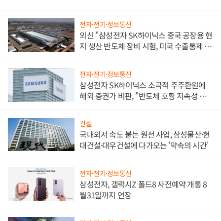
전자·전기·정보통신
외신 "삼성전자 SK하이닉스 중국 공장용 현
지 생산 반도체 장비 시험, 미국 수출통제 대
비"
전자·전기·정보통신
삼성전자 SK하이닉스 소극적 주주환원에
해외 증권가 비판, "반도체 호황 지속성 의
문"
건설
국내외서 속도 붙는 원전 사업, 삼성물산·현
대건설·대우건설에 다가오는 '약속의 시간'
전자·전기·정보통신
삼성전자, 갤럭시Z 폴드8 사전예약 개통 8
월31일까지 연장