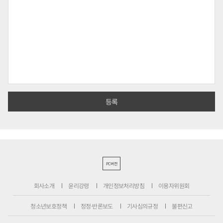
PC버전
회사소개
윤리강령
개인정보처리방침
이용자위원회
청소년보호정책
정정·반론보도
기사심의규정
불편신고