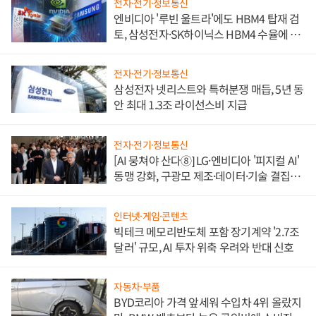
전자·전기·정보통신
엔비디아 '루빈 울트라'에도 HBM4 탑재 검
토, 삼성전자·SK하이닉스 HBM4 수율에 주
도권 갈린다
전자·전기·정보통신
삼성전자 넷리스트와 특허분쟁 매듭, 5년 동
안 최대 1.3조 라이선스비 지급
전자·전기·정보통신
[AI 뭉쳐야 산다⑧] LG·엔비디아 '피지컬 AI'
동맹 강화, 구광모 제조·데이터·기술 결집
해 종합 로보틱스 기업으로
인터넷·게임·콘텐츠
빅테크 메모리반도체 포함 장기계약 '2.7조
달러' 규모, AI 투자 위축 우려와 반대 신호
자동차·부품
BYD코리아 가격 앞세워 수입차 4위 올랐지