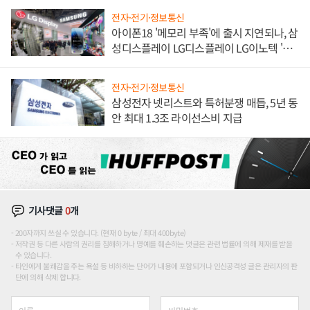
전자·전기·정보통신
아이폰18 '메모리 부족'에 출시 지연되나, 삼
성디스플레이 LG디스플레이 LG이노텍 '탈
애플' 수익 다각화 속도
전자·전기·정보통신
삼성전자 넷리스트와 특허분쟁 매듭, 5년 동
안 최대 1.3조 라이선스비 지급
기사댓글
0
개
200자까지 쓰실 수 있습니다. (현재 0 byte / 최대 400byte)
저작권 등 다른 사람의 권리를 침해하거나 명예를 훼손하는 댓글은 관련 법률에 의해 제재를 받을
수 있습니다.
타인에게 불쾌감을 주는 욕설 등 비하하는 단어가 내용에 포함되거나 인신공격성 글은 관리자의 판
단에 의해 삭제 합니다.