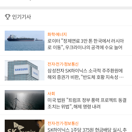
인기기사
화학·에너지
로이터 "정제연료 3만 톤 한국에서 러시아
로 이동", 우크라이나의 공격에 수요 늘어
전자·전기·정보통신
삼성전자 SK하이닉스 소극적 주주환원에
해외 증권가 비판, "반도체 호황 지속성 의
문"
사회
미국 법원 "트럼프 정부 풍력 프로젝트 동결
조치는 위법", 해제 명령 내려
전자·전기·정보통신
SK하이닉스 1주당 375원 현금배당 실시, 추