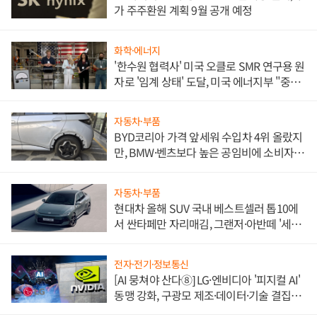
가 주주환원 계획 9월 공개 예정
화학·에너지
'한수원 협력사' 미국 오클로 SMR 연구용 원
자로 '임계 상태' 도달, 미국 에너지부 "중요
한 이정표"
자동차·부품
BYD코리아 가격 앞세워 수입차 4위 올랐지
만, BMW·벤츠보다 높은 공임비에 소비자
불만 폭발
자동차·부품
현대차 올해 SUV 국내 베스트셀러 톱10에
서 싼타페만 자리매김, 그랜저·아반떼 '세단
쌍끌이'로 내수 방어
전자·전기·정보통신
[AI 뭉쳐야 산다⑧] LG·엔비디아 '피지컬 AI'
동맹 강화, 구광모 제조·데이터·기술 결집
해 종합 로보틱스 기업으로