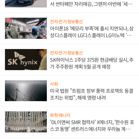
서 싼타페만 자리매김, 그랜저·아반떼 '세단
쌍끌이'로 내수 방어
전자·전기·정보통신
아이폰18 '메모리 부족'에 출시 지연되나, 삼
성디스플레이 LG디스플레이 LG이노텍 '탈
애플' 수익 다각화 속도
전자·전기·정보통신
SK하이닉스 1주당 375원 현금배당 실시, 추
가 주주환원 계획 9월 공개 예정
사회
미국 법원 "트럼프 정부 풍력 프로젝트 동결
조치는 위법", 해제 명령 내려
화학·에너지
'DL이앤씨 SMR 협력사' X에너지, '한수원 포
스코 동맹' 센트러스에너지와 우라늄 계약
체결