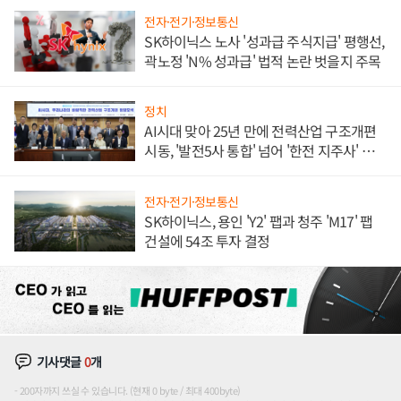
전자·전기·정보통신
SK하이닉스 노사 '성과급 주식지급' 평행선,
곽노정 'N% 성과급' 법적 논란 벗을지 주목
정치
AI시대 맞아 25년 만에 전력산업 구조개편
시동, '발전5사 통합' 넘어 '한전 지주사' 재편
론도
전자·전기·정보통신
SK하이닉스, 용인 'Y2' 팹과 청주 'M17' 팹
건설에 54조 투자 결정
기사댓글
0
개
200자까지 쓰실 수 있습니다. (현재 0 byte / 최대 400byte)