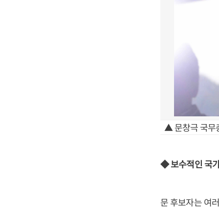
▲ 문창극 국무
◆ 보수적인 국
문 후보자는 여러