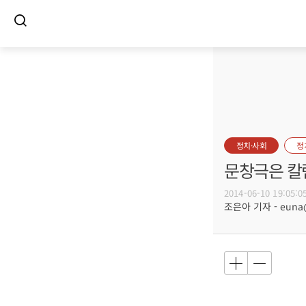
정치·사회
정
문창극은 칼
2014-06-10 19:05:0
조은아 기자 - euna@b