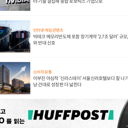
터·기술 결집해 종합 로보틱스 기업으로
인터넷·게임·콘텐츠
빅테크 메모리반도체 포함 장기계약 '2.7조 달러' 규모,
와 반대 신호
소비자·유통
이부진 야심작 '신라스테이' 서울신라호텔보다 잘 나가
남·건대로 성장판 더 넓힌다