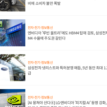
비에 소비자 불만 폭발
전자·전기·정보통신
엔비디아 '루빈 울트라'에도 HBM4 탑재 검토, 삼성전
M4 수율에 주도권 갈린다
전자·전기·정보통신
삼성전자 넷리스트와 특허분쟁 매듭, 5년 동안 최대 1
급
전자·전기·정보통신
[AI 뭉쳐야 산다⑧] LG·엔비디아 '피지컬 AI' 동맹 강