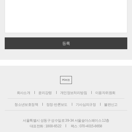
PC버전
회사소개
윤리강령
개인정보처리방침
이용자위원회
청소년보호정책
정정·반론보도
기사심의규정
불편신고
서울특별시 성동구 성수일로 39-34 서울숲더스페이스 12층
대표전화 : 1800-6522
팩스 : 070-4015-8658