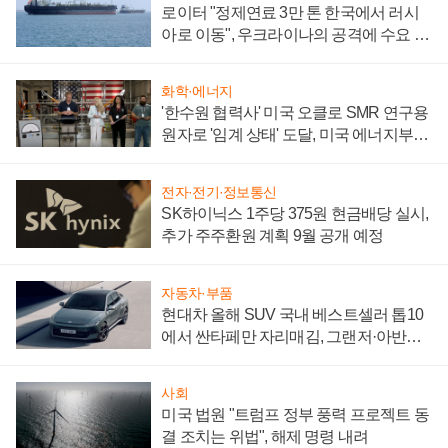
로이터 "정제연료 3만 톤 한국에서 러시
아로 이동", 우크라이나의 공격에 수요 늘
어
화학·에너지
'한수원 협력사' 미국 오클로 SMR 연구용
원자로 '임계 상태' 도달, 미국 에너지부
"중요한 이정표"
전자·전기·정보통신
SK하이닉스 1주당 375원 현금배당 실시,
추가 주주환원 계획 9월 공개 예정
자동차·부품
현대차 올해 SUV 국내 베스트셀러 톱10
에서 싼타페만 자리매김, 그랜저·아반떼
'세단 쌍끌이'로 내수 방어
사회
미국 법원 "트럼프 정부 풍력 프로젝트 동
결 조치는 위법", 해제 명령 내려