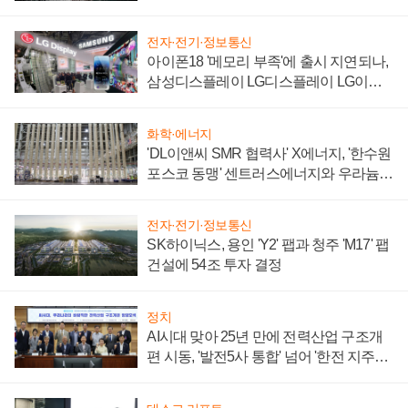
전자·전기·정보통신
아이폰18 '메모리 부족'에 출시 지연되나,
삼성디스플레이 LG디스플레이 LG이노
텍 '탈애플' 수익 다각화 속도
화학·에너지
'DL이앤씨 SMR 협력사' X에너지, '한수원
포스코 동맹' 센트러스에너지와 우라늄
계약 체결
전자·전기·정보통신
SK하이닉스, 용인 'Y2' 팹과 청주 'M17' 팹
건설에 54조 투자 결정
정치
AI시대 맞아 25년 만에 전력산업 구조개
편 시동, '발전5사 통합' 넘어 '한전 지주사'
재편론도