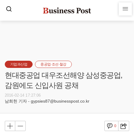
기업과산업
중공업·조선·철강
현대중공업 대우조선해양 삼성중공업,
감원에도 신입사원 공채
2016-02-14 17:27:06
남희헌 기자 - gypsies87@businesspost.co.kr
0