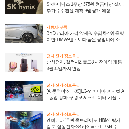
SK하이닉스 1주당 375원 현금배당 실시,
추가 주주환원 계획 9월 공개 예정
자동차·부품
BYD코리아 가격 앞세워 수입차 4위 올랐
지만, BMW·벤츠보다 높은 공임비에 소비
자 불만 폭발
전자·전기·정보통신
삼성전자, 갤럭시Z 폴드8 사전예약 개통
8월31일까지 연장
전자·전기·정보통신
[AI 뭉쳐야 산다⑧] LG·엔비디아 '피지컬 A
I' 동맹 강화, 구광모 제조·데이터·기술 결
집해 종합 로보틱스 기업으로
전자·전기·정보통신
엔비디아 '루빈 울트라'에도 HBM4 탑재
검토, 삼성전자·SK하이닉스 HBM4 수율