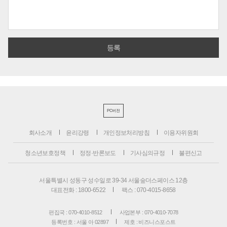
PC버전
회사소개
윤리강령
개인정보처리방침
이용자위원회
청소년보호정책
정정·반론보도
기사심의규정
불편신고
서울특별시 성동구 성수일로 39-34 서울숲더스페이스 12층
대표전화 : 1800-6522
팩스 : 070-4015-8658
편집국 : 070-4010-8512
사업본부 : 070-4010-7078
등록번호 : 서울 아 02897
제호 : 비즈니스포스트