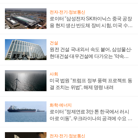
성 의문"
전자·전기·정보통신
로이터 "삼성전자 SK하이닉스 중국 공장
용 현지 생산 반도체 장비 시험, 미국 수출
통제 대비"
건설
원전 건설 국내외서 속도 붙어, 삼성물산·
현대건설·대우건설에 다가오는 '약속의
시간'
사회
미국 법원 "트럼프 정부 풍력 프로젝트 동
결 조치는 위법", 해제 명령 내려
화학·에너지
로이터 "정제연료 3만 톤 한국에서 러시
아로 이동", 우크라이나의 공격에 수요 늘
어
전자·전기·정보통신