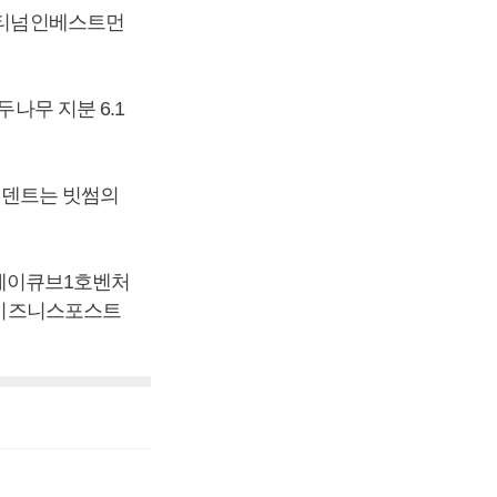
에이티넘인베스트먼
나무 지분 6.1
 비덴트는 빗썸의
, 케이큐브1호벤처
 [비즈니스포스트