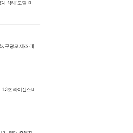
계 상태' 도달, 미
강화, 구광모 제조·데
 1.3조 라이선스비
가, 평택·주문진·