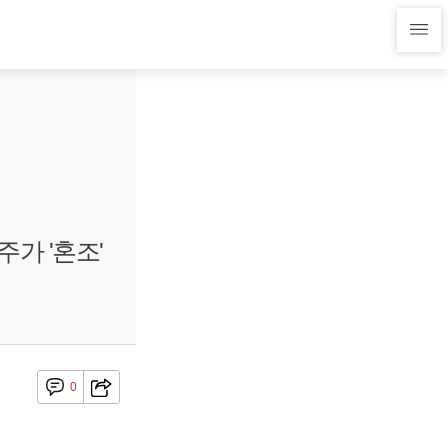
가 '혼조'
0