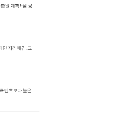
주환원 계획 9월 공
페만 자리매김, 그
MW·벤츠보다 높은