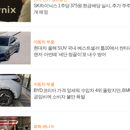
SK하이닉스 1주당 375원 현금배당 실시, 추가 주
개 예정
자동차·부품
현대차 올해 SUV 국내 베스트셀러 톱10에서 싼타
랜저·아반떼 '세단 쌍끌이'로 내수 방어
자동차·부품
BYD코리아 가격 앞세워 수입차 4위 올랐지만, B
공임비에 소비자 불만 폭발
화학·에너지