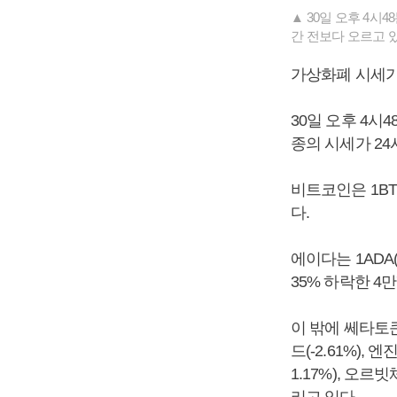
▲ 30일 오후 4시
간 전보다 오르고 있
가상화폐 시세가
30일 오후 4시
종의 시세가 24
비트코인은 1BT
다.
에이다는 1ADA(
35% 하락한 4
이 밖에 쎄타토큰(-
드(-2.61%), 엔
1.17%), 오르