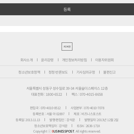
PC버전
회사소개
윤리강령
개인정보처리방침
이용자위원회
청소년보호정책
정정·반론보도
기사심의규정
불편신고
서울특별시 성동구 성수일로 39-34 서울숲더스페이스 12층
대표전화 : 1800-6522
팩스 : 070-4015-8658
편집국 : 070-4010-8512
사업본부 : 070-4010-7078
등록번호 : 서울 아 02897
제호 : 비즈니스포스트
등록일: 2013.11.13
발행·편집인 : 강석운
발행일자: 2013년 12월 2일
청소년보호책임자 : 강석운
ISSN : 2636-171X
Copyright ⓒ
B
USINESSPOST
. All rights reserved.