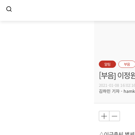
알림
부음
[부음] 이정
2021-01-08 16:02:1
김하민 기자 - hamki
△이금출씨 별세,