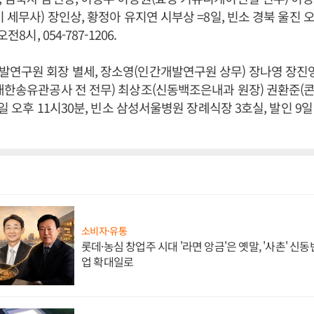
이 세무사) 장인상, 황정아 유지연 시부상 =8일, 빈소 경북 울진
전8시, 054-787-1206.
발연구원 회장 별세, 장소영(인간개발연구원 상무) 장나영 장진
(대한송유관공사 전 전무) 최상조(신동백조은내과 원장) 권환준
7일 오후 11시30분, 빈소 삼성서울병원 장례식장 3호실, 발인 9일 
소비자·유통
롯데·농심 창업주 시대 '라면 앙금'은 옛말, '사촌' 신
업 확대일로