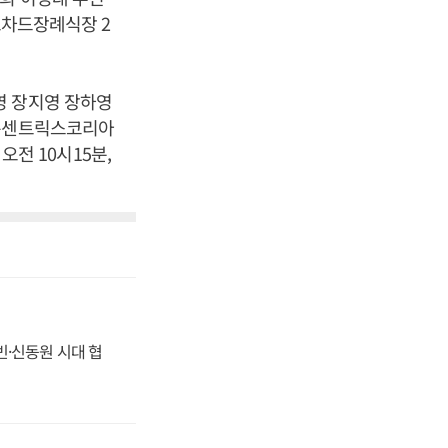
 오차드장례식장 2
영 장지영 장하영
(콘센트릭스코리아
오전 10시15분,
동빈·신동원 시대 협