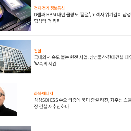
전자·전기·정보통신
D램과 HBM 내년 물량도 '품절', 고객사 위기감이 삼
협상력 더 키워
건설
국내외서 속도 붙는 원전 사업, 삼성물산·현대건설·
'약속의 시간'
화학·에너지
삼성SDI ESS 수요 급증에 북미 증설 타진, 최주선 
장 건설 재추진하나