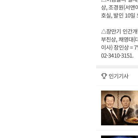
상, 조경원(서앤
호실, 발인 10일 오
△장만기 인간개
부친상, 채영대
이사) 장인상 = 
02-3410-3151.
인기기사