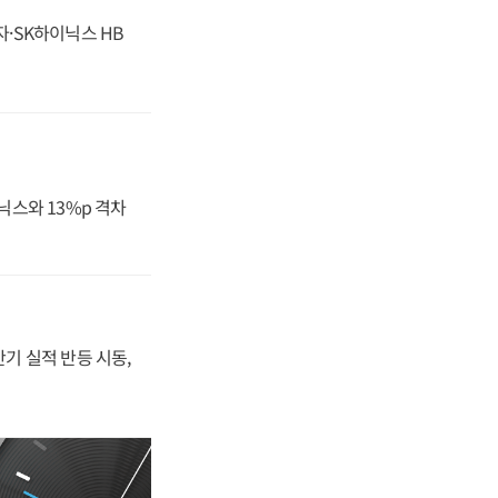
자·SK하이닉스 HB
닉스와 13%p 격차
반기 실적 반등 시동,