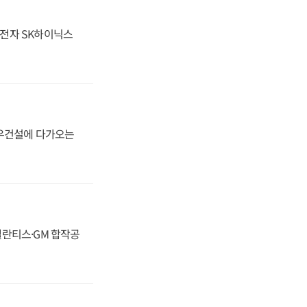
성전자 SK하이닉스
대우건설에 다가오는
스텔란티스·GM 합작공