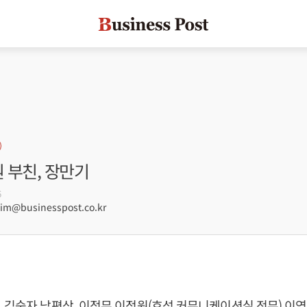
원 부친, 장만기
6
m@businesspost.co.kr
 김숙자 남편상, 이정무 이정원(효성 커뮤니케이션실 전무) 이