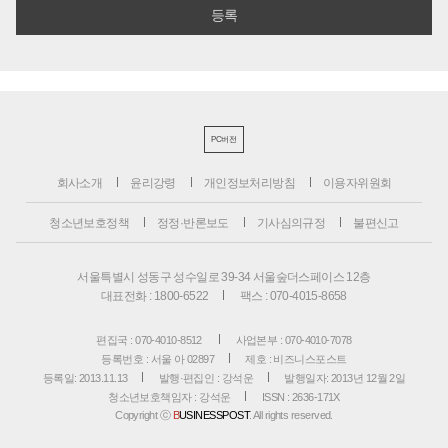
PC버전
회사소개
윤리강령
개인정보처리방침
이용자위원회
청소년보호정책
정정·반론보도
기사심의규정
불편신고
서울특별시 성동구 성수일로 39-34 서울숲더스페이스 12층
대표전화 : 1800-6522
팩스 : 070-4015-8658
편집국 : 070-4010-8512
사업본부 : 070-4010-7078
등록번호 : 서울 아 02897
제호 : 비즈니스포스트
등록일: 2013.11.13
발행·편집인 : 강석운
발행일자: 2013년 12월 2일
청소년보호책임자 : 강석운
ISSN : 2636-171X
Copyright ⓒ
B
USINESSPOST
. All rights reserved.