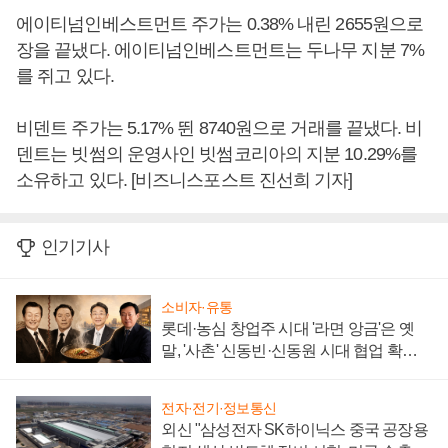
에이티넘인베스트먼트 주가는 0.38% 내린 2655원으로
장을 끝냈다. 에이티넘인베스트먼트는 두나무 지분 7%
를 쥐고 있다.
비덴트 주가는 5.17% 뛴 8740원으로 거래를 끝냈다. 비
덴트는 빗썸의 운영사인 빗썸코리아의 지분 10.29%를
소유하고 있다. [비즈니스포스트 진선희 기자]
인기기사
소비자·유통
롯데·농심 창업주 시대 '라면 앙금'은 옛
말, '사촌' 신동빈·신동원 시대 협업 확대
일로
전자·전기·정보통신
외신 "삼성전자 SK하이닉스 중국 공장용