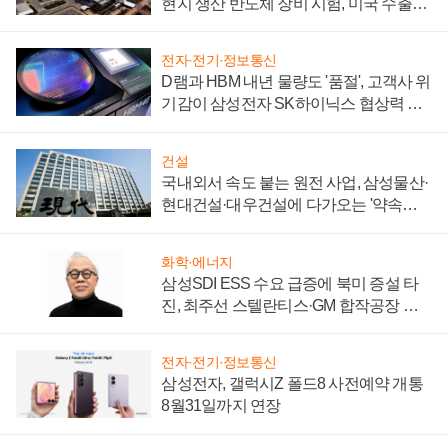
현지 생산 반도체 장비 시험, 미국 수출통
제 대비"
전자·전기·정보통신
D램과 HBM 내년 물량도 '품절', 고객사 위
기감이 삼성전자 SK하이닉스 협상력 더
키워
건설
국내외서 속도 붙는 원전 사업, 삼성물산·
현대건설·대우건설에 다가오는 '약속의
시간'
화학·에너지
삼성SDI ESS 수요 급증에 북미 증설 타
진, 최주선 스텔란티스·GM 합작공장 건
설 재추진하나
전자·전기·정보통신
삼성전자, 갤럭시Z 폴드8 사전예약 개통
8월31일까지 연장