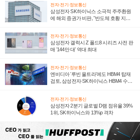
전자·전기·정보통신
삼성전자 SK하이닉스 소극적 주주환원
에 해외 증권가 비판, "반도체 호황 지속
성 의문"
전자·전기·정보통신
삼성전자 갤럭시 Z 폴드8 시리즈 사전 판
매 '144만 대' 역대 최대
전자·전기·정보통신
엔비디아 '루빈 울트라'에도 HBM4 탑재
검토, 삼성전자·SK하이닉스 HBM4 수율
에 주도권 갈린다
전자·전기·정보통신
삼성전자 2분기 글로벌 D램 점유율 39%
1위, SK하이닉스와 13%p 격차