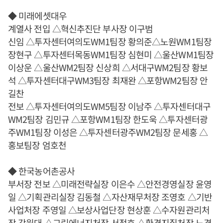
◆ 미래에셋대우
계열사 전입 △혁신추진단 부사장 이구범
신임 △투자센터여의도WM1팀장 황의준△노원WM1팀장
장현구 △투자센터목동WM1팀장 심현미 △울산WM1팀장
이상운 △울산WM2팀장 신상희 △서대구WM2팀장 황보
석 △투자센터대구WM3팀장 최재완 △포항WM2팀장 안
길찬
전보 △투자센터여의도WM5팀장 이남주 △투자센터대구
WM2팀장 김민규 △포항WM1팀장 한도욱 △투자센터광
주WM1팀장 이성은 △투자센터광주WM2팀장 문세홍 △
홍보팀장 엄호천
◆ 한국농어촌공사
부서장 전보 △미래전략실장 이은수 △안전경영실장 윤영
일 △기획관리실장 김동철 △자산재무처장 조영호 △기반
사업처장 주영일 △보상사업단장 현상훈 △수자원관리처
장 강원대 △그린에너지처장 서정호 △환경지질처장 노경