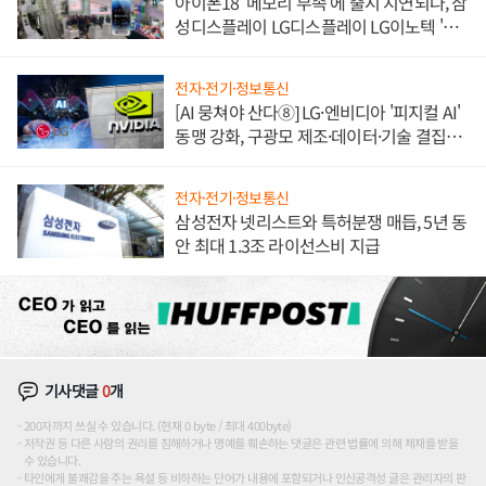
아이폰18 '메모리 부족'에 출시 지연되나, 삼
성디스플레이 LG디스플레이 LG이노텍 '탈
애플' 수익 다각화 속도
전자·전기·정보통신
[AI 뭉쳐야 산다⑧] LG·엔비디아 '피지컬 AI'
동맹 강화, 구광모 제조·데이터·기술 결집
해 종합 로보틱스 기업으로
전자·전기·정보통신
삼성전자 넷리스트와 특허분쟁 매듭, 5년 동
안 최대 1.3조 라이선스비 지급
기사댓글
0
개
200자까지 쓰실 수 있습니다. (현재 0 byte / 최대 400byte)
저작권 등 다른 사람의 권리를 침해하거나 명예를 훼손하는 댓글은 관련 법률에 의해 제재를 받을
수 있습니다.
타인에게 불쾌감을 주는 욕설 등 비하하는 단어가 내용에 포함되거나 인신공격성 글은 관리자의 판