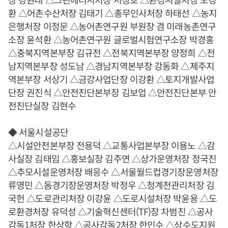
환 △어촌수산처장 김태기 △총무인사처장 하태선 △농지
은행처장 이정문 △농어촌연구원 부원장 겸 미래농촌연구
소장 윤석환 △농어촌연구원 글로벌시험연구소장 박경홍
△충북지역본부장 김규전 △전북지역본부장 양정희 △전
남지역본부장 성도남 △경남지역본부장 강동화 △제주지
역본부장 서상기 △금강사업단장 이강환 △토지개발사업
단장 권진식 △안전진단본부장 김보업 △안전진단본부 안
전진단실장 김현수
◆ 서울시설공단
△시설안전본부장 전용덕 △교통사업본부장 이용노 △감
사실장 김태임 △홍보실장 김주연 △상가운영처장 정국진
△추모시설운영처장 배응수 △서울월드컵경기장운영처장
류영민 △돔경기장운영처장 박정우 △청계천관리처장 김
국헌 △도로관리처장 이강윤 △도로시설처장 박윤용 △도
로환경처장 유덕성 △기술혁신센터(TF)장 차범진 △공사
감독1처장 한상학 △공사감독2처장 한인수 △상수도지원