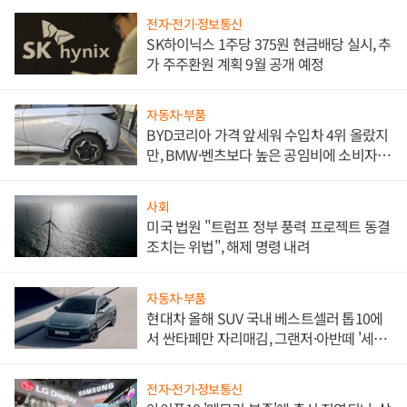
전자·전기·정보통신
SK하이닉스 1주당 375원 현금배당 실시, 추
가 주주환원 계획 9월 공개 예정
자동차·부품
BYD코리아 가격 앞세워 수입차 4위 올랐지
만, BMW·벤츠보다 높은 공임비에 소비자
불만 폭발
사회
미국 법원 "트럼프 정부 풍력 프로젝트 동결
조치는 위법", 해제 명령 내려
자동차·부품
현대차 올해 SUV 국내 베스트셀러 톱10에
서 싼타페만 자리매김, 그랜저·아반떼 '세단
쌍끌이'로 내수 방어
전자·전기·정보통신