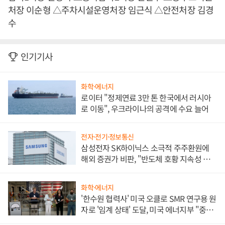
처장 이순형 △주차시설운영처장 임근식 △안전처장 김경
수
인기기사
화학·에너지
로이터 "정제연료 3만 톤 한국에서 러시아
로 이동", 우크라이나의 공격에 수요 늘어
전자·전기·정보통신
삼성전자 SK하이닉스 소극적 주주환원에
해외 증권가 비판, "반도체 호황 지속성 의
문"
화학·에너지
'한수원 협력사' 미국 오클로 SMR 연구용 원
자로 '임계 상태' 도달, 미국 에너지부 "중요
한 이정표"