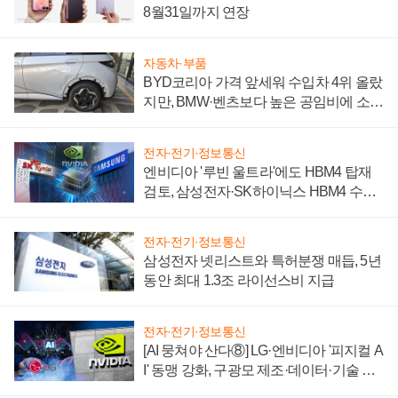
8월31일까지 연장
자동차·부품
BYD코리아 가격 앞세워 수입차 4위 올랐
지만, BMW·벤츠보다 높은 공임비에 소비
자 불만 폭발
전자·전기·정보통신
엔비디아 '루빈 울트라'에도 HBM4 탑재
검토, 삼성전자·SK하이닉스 HBM4 수율
에 주도권 갈린다
전자·전기·정보통신
삼성전자 넷리스트와 특허분쟁 매듭, 5년
동안 최대 1.3조 라이선스비 지급
전자·전기·정보통신
[AI 뭉쳐야 산다⑧] LG·엔비디아 '피지컬 A
I' 동맹 강화, 구광모 제조·데이터·기술 결
집해 종합 로보틱스 기업으로