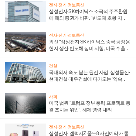
전자·전기·정보통신
삼성전자 SK하이닉스 소극적 주주환원
에 해외 증권가 비판, "반도체 호황 지속
성 의문"
전자·전기·정보통신
외신 "삼성전자 SK하이닉스 중국 공장용
현지 생산 반도체 장비 시험, 미국 수출통
제 대비"
건설
국내외서 속도 붙는 원전 사업, 삼성물산·
현대건설·대우건설에 다가오는 '약속의
시간'
사회
미국 법원 "트럼프 정부 풍력 프로젝트 동
결 조치는 위법", 해제 명령 내려
전자·전기·정보통신
삼성전자, 갤럭시Z 폴드8 사전예약 개통