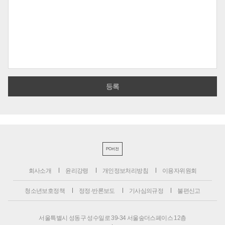
PC버전
회사소개
윤리강령
개인정보처리방침
이용자위원회
청소년보호정책
정정·반론보도
기사심의규정
불편신고
서울특별시 성동구 성수일로 39-34 서울숲더스페이스 12층