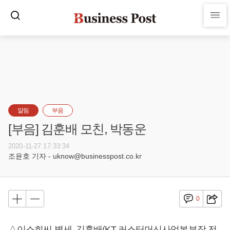
알림
부음
[부음] 김훈배 모친, 박동운
2020-11-27 17:33:34
조윤호 기자 - uknow@businesspost.co.kr
0
△이소희씨 별세, 김훈배(KT 커스터머신사업본부장 전