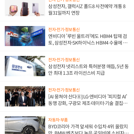
삼성전자, 갤럭시Z 폴드8 사전예약 개통 8
월31일까지 연장
전자·전기·정보통신
엔비디아 '루빈 울트라'에도 HBM4 탑재 검
토, 삼성전자·SK하이닉스 HBM4 수율에 주
도권 갈린다
전자·전기·정보통신
삼성전자 넷리스트와 특허분쟁 매듭, 5년 동
안 최대 1.3조 라이선스비 지급
전자·전기·정보통신
[AI 뭉쳐야 산다⑧] LG·엔비디아 '피지컬 AI'
동맹 강화, 구광모 제조·데이터·기술 결집
해 종합 로보틱스 기업으로
자동차·부품
BYD코리아 가격 앞세워 수입차 4위 올랐지
만, BMW·벤츠보다 높은 공임비에 소비자