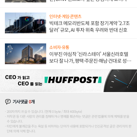
불만 폭발
인터넷·게임·콘텐츠
빅테크 메모리반도체 포함 장기계약 '2.7조
달러' 규모, AI 투자 위축 우려와 반대 신호
소비자·유통
이부진 야심작 '신라스테이' 서울신라호텔
보다 잘 나가, 평택·주문진·해남·건대로 성
장판 더 넓힌다
기사댓글
0
개
200자까지 쓰실 수 있습니다. (현재 0 byte / 최대 400byte)
저작권 등 다른 사람의 권리를 침해하거나 명예를 훼손하는 댓글은 관련 법률에 의해 제재를 받을
수 있습니다.
타인에게 불쾌감을 주는 욕설 등 비하하는 단어가 내용에 포함되거나 인신공격성 글은 관리자의 판
단에 의해 삭제 합니다.