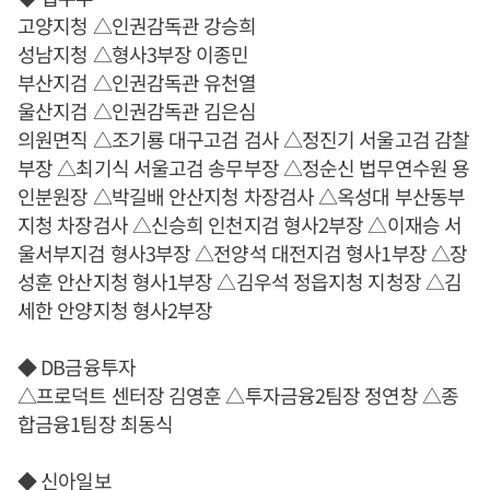
고양지청 △인권감독관 강승희
성남지청 △형사3부장 이종민
부산지검 △인권감독관 유천열
울산지검 △인권감독관 김은심
의원면직 △조기룡 대구고검 검사 △정진기 서울고검 감찰
부장 △최기식 서울고검 송무부장 △정순신 법무연수원 용
인분원장 △박길배 안산지청 차장검사 △옥성대 부산동부
지청 차장검사 △신승희 인천지검 형사2부장 △이재승 서
울서부지검 형사3부장 △전양석 대전지검 형사1부장 △장
성훈 안산지청 형사1부장 △김우석 정읍지청 지청장 △김
세한 안양지청 형사2부장
◆ DB금융투자
△프로덕트 센터장 김영훈 △투자금융2팀장 정연창 △종
합금융1팀장 최동식
◆ 신아일보