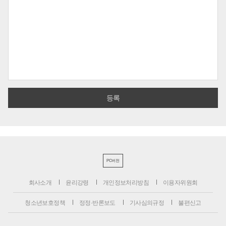
PC버전
회사소개
윤리강령
개인정보처리방침
이용자위원회
청소년보호정책
정정·반론보도
기사심의규정
불편신고