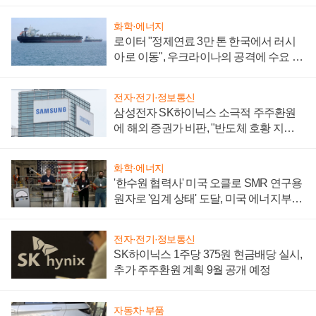
화학·에너지
로이터 "정제연료 3만 톤 한국에서 러시
아로 이동", 우크라이나의 공격에 수요 늘
어
전자·전기·정보통신
삼성전자 SK하이닉스 소극적 주주환원
에 해외 증권가 비판, "반도체 호황 지속
성 의문"
화학·에너지
'한수원 협력사' 미국 오클로 SMR 연구용
원자로 '임계 상태' 도달, 미국 에너지부
"중요한 이정표"
전자·전기·정보통신
SK하이닉스 1주당 375원 현금배당 실시,
추가 주주환원 계획 9월 공개 예정
자동차·부품