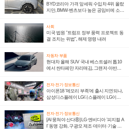
BYD코리아 가격 앞세워 수입차 4위 올랐
지만, BMW·벤츠보다 높은 공임비에 소비
자 불만 폭발
사회
미국 법원 "트럼프 정부 풍력 프로젝트 동
결 조치는 위법", 해제 명령 내려
자동차·부품
현대차 올해 SUV 국내 베스트셀러 톱10
에서 싼타페만 자리매김, 그랜저·아반떼
'세단 쌍끌이'로 내수 방어
전자·전기·정보통신
아이폰18 '메모리 부족'에 출시 지연되나,
삼성디스플레이 LG디스플레이 LG이노
텍 '탈애플' 수익 다각화 속도
전자·전기·정보통신
[AI 뭉쳐야 산다⑧] LG·엔비디아 '피지컬 A
I' 동맹 강화, 구광모 제조·데이터·기술 결