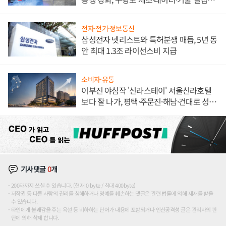
해 종합 로보틱스 기업으로
전자·전기·정보통신
삼성전자 넷리스트와 특허분쟁 매듭, 5년 동
안 최대 1.3조 라이선스비 지급
소비자·유통
이부진 야심작 '신라스테이' 서울신라호텔
보다 잘 나가, 평택·주문진·해남·건대로 성
장판 더 넓힌다
기사댓글
0
개
200자까지 쓰실 수 있습니다. (현재 0 byte / 최대 400byte)
저작권 등 다른 사람의 권리를 침해하거나 명예를 훼손하는 댓글은 관련 법률에 의해 제재를 받을
수 있습니다.
타인에게 불쾌감을 주는 욕설 등 비하하는 단어가 내용에 포함되거나 인신공격성 글은 관리자의 판
단에 의해 삭제 합니다.