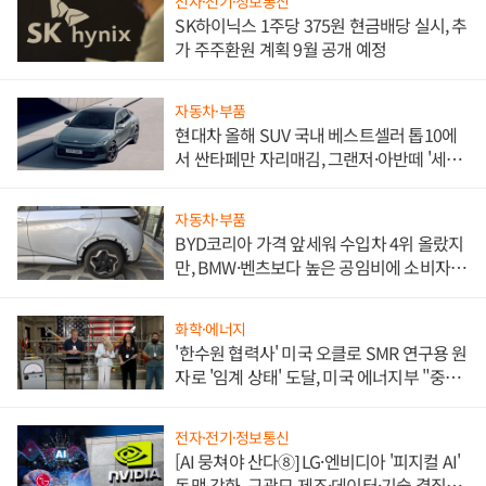
전자·전기·정보통신
SK하이닉스 1주당 375원 현금배당 실시, 추
가 주주환원 계획 9월 공개 예정
자동차·부품
현대차 올해 SUV 국내 베스트셀러 톱10에
서 싼타페만 자리매김, 그랜저·아반떼 '세단
쌍끌이'로 내수 방어
자동차·부품
BYD코리아 가격 앞세워 수입차 4위 올랐지
만, BMW·벤츠보다 높은 공임비에 소비자
불만 폭발
화학·에너지
'한수원 협력사' 미국 오클로 SMR 연구용 원
자로 '임계 상태' 도달, 미국 에너지부 "중요
한 이정표"
전자·전기·정보통신
[AI 뭉쳐야 산다⑧] LG·엔비디아 '피지컬 AI'
동맹 강화, 구광모 제조·데이터·기술 결집