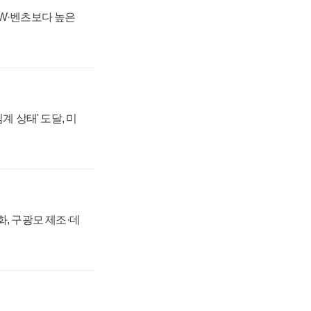
MW·벤츠보다 높은
계 상태' 도달, 미
강화, 구광모 제조·데