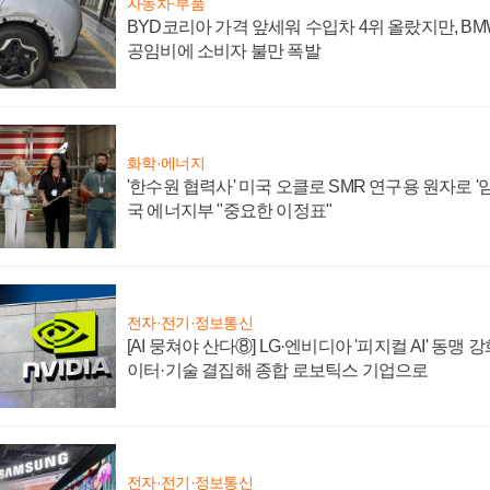
자동차·부품
BYD코리아 가격 앞세워 수입차 4위 올랐지만, B
공임비에 소비자 불만 폭발
화학·에너지
'한수원 협력사' 미국 오클로 SMR 연구용 원자로 '임
국 에너지부 "중요한 이정표"
전자·전기·정보통신
[AI 뭉쳐야 산다⑧] LG·엔비디아 '피지컬 AI' 동맹 
이터·기술 결집해 종합 로보틱스 기업으로
전자·전기·정보통신