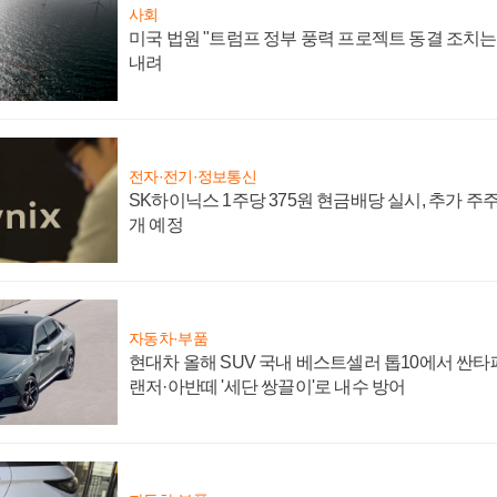
사회
미국 법원 "트럼프 정부 풍력 프로젝트 동결 조치는 
내려
전자·전기·정보통신
SK하이닉스 1주당 375원 현금배당 실시, 추가 주
개 예정
자동차·부품
현대차 올해 SUV 국내 베스트셀러 톱10에서 싼타
랜저·아반떼 '세단 쌍끌이'로 내수 방어