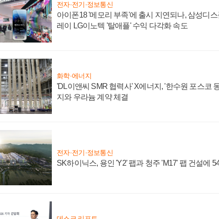
전자·전기·정보통신
아이폰18 '메모리 부족'에 출시 지연되나, 삼성디
레이 LG이노텍 '탈애플' 수익 다각화 속도
화학·에너지
'DL이앤씨 SMR 협력사' X에너지, '한수원 포스코
지와 우라늄 계약 체결
전자·전기·정보통신
SK하이닉스, 용인 'Y2' 팹과 청주 'M17' 팹 건설에 
데스크 리포트