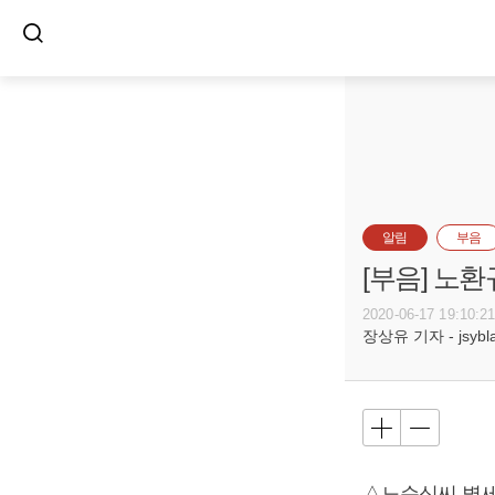
알림
부음
[부음] 노환
2020-06-17 19:10:2
장상유 기자 - jsyblac
△노순식씨 별세,