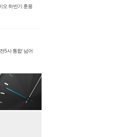
바이오 하반기 훈풍
발전5사 통합' 넘어