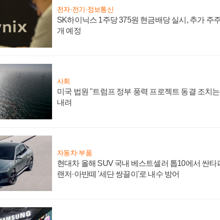
전자·전기·정보통신
SK하이닉스 1주당 375원 현금배당 실시, 추가 주
개 예정
사회
미국 법원 "트럼프 정부 풍력 프로젝트 동결 조치는 
내려
자동차·부품
현대차 올해 SUV 국내 베스트셀러 톱10에서 싼타
랜저·아반떼 '세단 쌍끌이'로 내수 방어