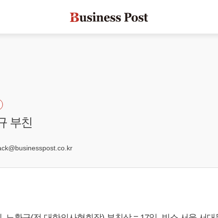
규 부친
1
k@businesspost.co.kr
 노환규(전 대한의사협회장) 부친상 = 17일, 빈소 서울 서