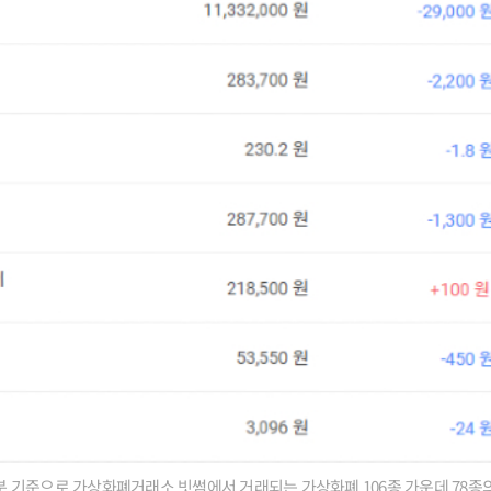
27분 기준으로 가상화폐거래소 빗썸에서 거래되는 가상화폐 106종 가운데 78종의