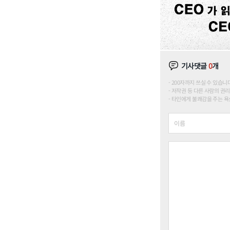
기사댓글
0
개
200자까지 쓰실 수 있습니다. (
저작권 등 다른 사람의 권리
타인에게 불쾌감을 주는 욕설