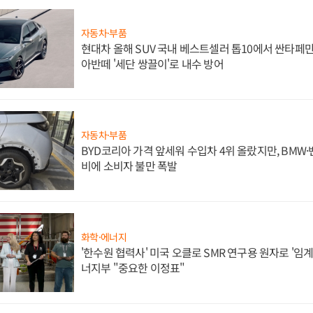
자동차·부품
현대차 올해 SUV 국내 베스트셀러 톱10에서 싼타페만
아반떼 '세단 쌍끌이'로 내수 방어
자동차·부품
BYD코리아 가격 앞세워 수입차 4위 올랐지만, BMW
비에 소비자 불만 폭발
화학·에너지
'한수원 협력사' 미국 오클로 SMR 연구용 원자로 '임계 
너지부 "중요한 이정표"