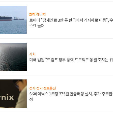
화학·에너지
로이터 "정제연료 3만 톤 한국에서 러시아로 이동",
수요 늘어
사회
미국 법원 "트럼프 정부 풍력 프로젝트 동결 조치는 위
전자·전기·정보통신
SK하이닉스 1주당 375원 현금배당 실시, 추가 주주환
정