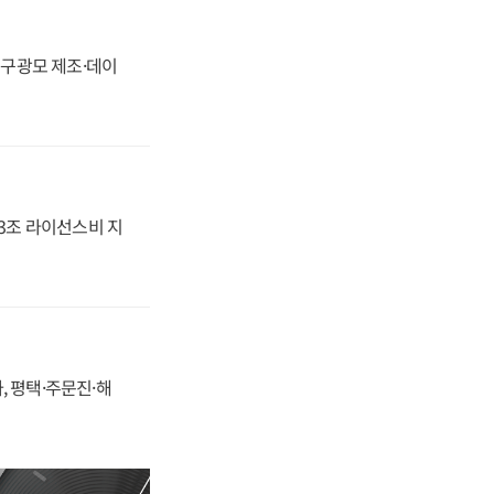
화, 구광모 제조·데이
.3조 라이선스비 지
, 평택·주문진·해