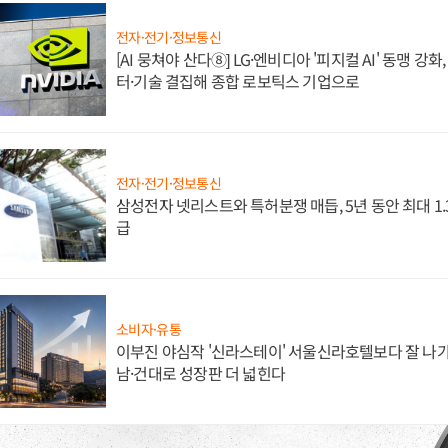
전자·전기·정보통신
[AI 뭉쳐야 산다⑧] LG·엔비디아 '피지컬 AI' 동맹 강
터·기술 결집해 종합 로보틱스 기업으로
전자·전기·정보통신
삼성전자 넷리스트와 특허분쟁 매듭, 5년 동안 최대 1
급
소비자·유통
이부진 야심작 '신라스테이' 서울신라호텔보다 잘 나가
남·건대로 성장판 더 넓힌다