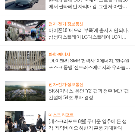
에서 싼타페만 자리매김, 그랜저·아반떼
'세단 쌍끌이'로 내수 방어
전자·전기·정보통신
아이폰18 '메모리 부족'에 출시 지연되나,
삼성디스플레이 LG디스플레이 LG이노
텍 '탈애플' 수익 다각화 속도
화학·에너지
'DL이앤씨 SMR 협력사' X에너지, '한수원
포스코 동맹' 센트러스에너지와 우라늄
계약 체결
전자·전기·정보통신
SK하이닉스, 용인 'Y2' 팹과 청주 'M17' 팹
건설에 54조 투자 결정
데스크 리포트
[데스크리포트 8월] 무더운 입추에 든 생
각, 제약바이오 하반기 훈풍 기대한다