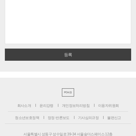
PC버전
회사소개
윤리강령
개인정보처리방침
이용자위원회
청소년보호정책
정정·반론보도
기사심의규정
불편신고
서울특별시 성동구 성수일로 39-34 서울숲더스페이스 12층