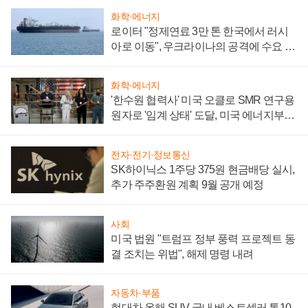
화학·에너지
로이터 "정제연료 3만 톤 한국에서 러시
아로 이동", 우크라이나의 공격에 수요 늘
어
화학·에너지
'한수원 협력사' 미국 오클로 SMR 연구용
원자로 '임계 상태' 도달, 미국 에너지부
"중요한 이정표"
전자·전기·정보통신
SK하이닉스 1주당 375원 현금배당 실시,
추가 주주환원 계획 9월 공개 예정
사회
미국 법원 "트럼프 정부 풍력 프로젝트 동
결 조치는 위법", 해제 명령 내려
자동차·부품
현대차 올해 SUV 국내 베스트셀러 톱10