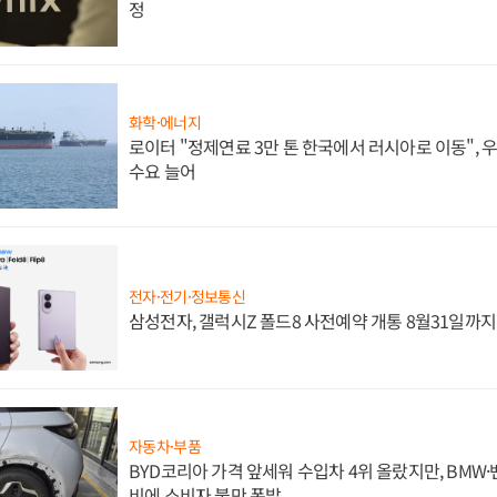
정
화학·에너지
로이터 "정제연료 3만 톤 한국에서 러시아로 이동",
수요 늘어
전자·전기·정보통신
삼성전자, 갤럭시Z 폴드8 사전예약 개통 8월31일까
자동차·부품
BYD코리아 가격 앞세워 수입차 4위 올랐지만, BMW
비에 소비자 불만 폭발