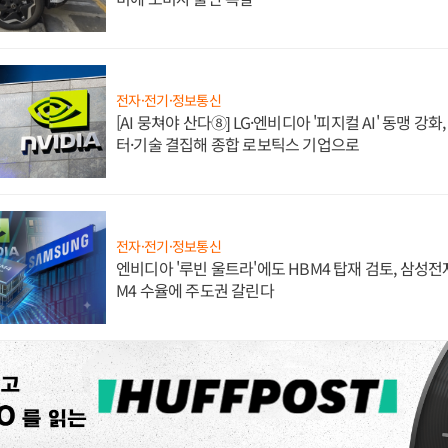
전자·전기·정보통신
[AI 뭉쳐야 산다⑧] LG·엔비디아 '피지컬 AI' 동맹 강
터·기술 결집해 종합 로보틱스 기업으로
전자·전기·정보통신
엔비디아 '루빈 울트라'에도 HBM4 탑재 검토, 삼성전
M4 수율에 주도권 갈린다