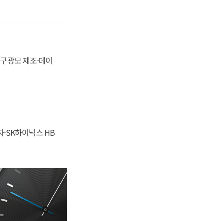
화, 구광모 제조·데이
자·SK하이닉스 HB