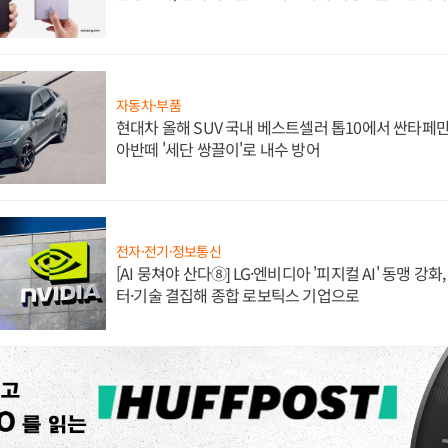
자동차·부품
현대차 올해 SUV 국내 베스트셀러 톱10에서 싼타페만
아반떼 '세단 쌍끌이'로 내수 방어
전자·전기·정보통신
[AI 뭉쳐야 산다⑧] LG·엔비디아 '피지컬 AI' 동맹 강
터·기술 결집해 종합 로보틱스 기업으로