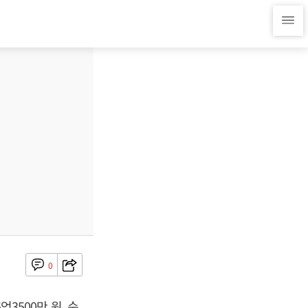
0
억3500만 원, 순