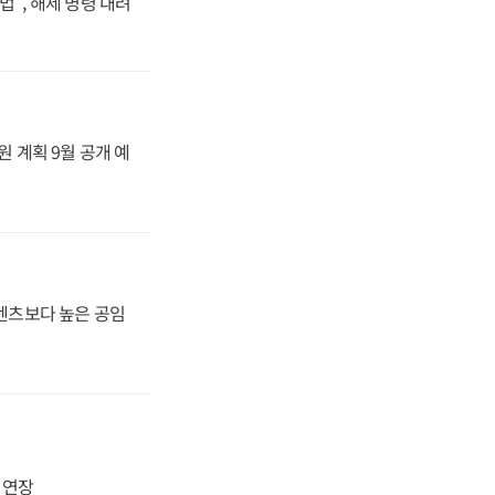
법", 해제 명령 내려
원 계획 9월 공개 예
·벤츠보다 높은 공임
지 연장