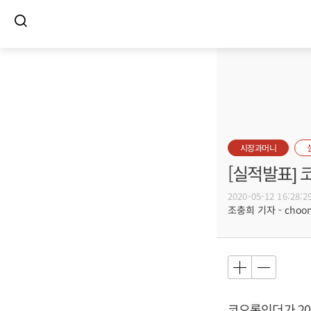
시장과머니
[실적발표] 
2020-05-12 16:28:2
조충희 기자 - choong
코오롱인더가 202