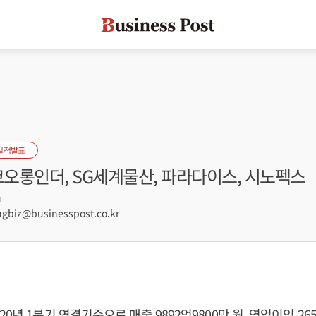
실적발표
코오롱인더, SG세계물산, 파라다이스, 시노펙스
9
biz@businesspost.co.kr
0년 1분기 연결기준으로 매출 9892억9800만 원, 영업이익 265