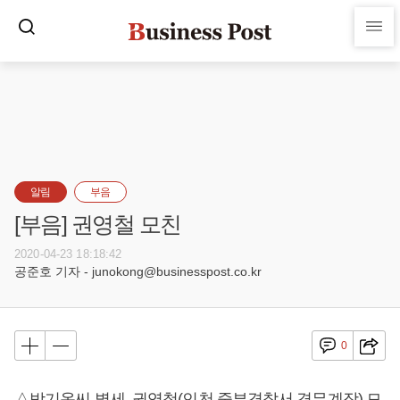
알림
부음
[부음] 권영철 모친
2020-04-23 18:18:42
공준호 기자 - junokong@businesspost.co.kr
0
△박기옥씨 별세, 권영철(인천 중부경찰서 경무계장) 모