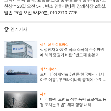
친상 = 23일 오전 5시, 빈소 인하대병원 장례식장 2호실,
발인 25일 오전 5시30분, 010-3710-7775.
인기기사
전자·전기·정보통신
삼성전자 SK하이닉스 소극적 주주환원
에 해외 증권가 비판, "반도체 호황 지속
성 의문"
화학·에너지
로이터 "정제연료 3만 톤 한국에서 러시
아로 이동", 우크라이나의 공격에 수요 늘
어
사회
미국 법원 "트럼프 정부 풍력 프로젝트 동
결 조치는 위법", 해제 명령 내려