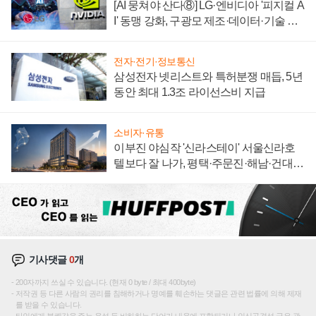
[AI 뭉쳐야 산다⑧] LG·엔비디아 '피지컬 A
I' 동맹 강화, 구광모 제조·데이터·기술 결
집해 종합 로보틱스 기업으로
전자·전기·정보통신
삼성전자 넷리스트와 특허분쟁 매듭, 5년
동안 최대 1.3조 라이선스비 지급
소비자·유통
이부진 야심작 '신라스테이' 서울신라호
텔보다 잘 나가, 평택·주문진·해남·건대로
성장판 더 넓힌다
기사댓글
0
개
200자까지 쓰실 수 있습니다. (현재 0 byte / 최대 400byte)
저작권 등 다른 사람의 권리를 침해하거나 명예를 훼손하는 댓글은 관련 법률에 의해 제재
를 받을 수 있습니다.