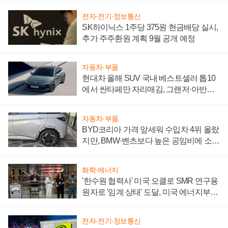
전자·전기·정보통신
SK하이닉스 1주당 375원 현금배당 실시,
추가 주주환원 계획 9월 공개 예정
자동차·부품
현대차 올해 SUV 국내 베스트셀러 톱10
에서 싼타페만 자리매김, 그랜저·아반떼
'세단 쌍끌이'로 내수 방어
자동차·부품
BYD코리아 가격 앞세워 수입차 4위 올랐
지만, BMW·벤츠보다 높은 공임비에 소비
자 불만 폭발
화학·에너지
'한수원 협력사' 미국 오클로 SMR 연구용
원자로 '임계 상태' 도달, 미국 에너지부
"중요한 이정표"
전자·전기·정보통신