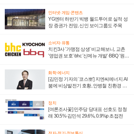
할까
인터넷·게임·콘텐츠
YG엔터 하반기 빅뱅 월드투어로 실적 성
장 증권가 전망, 신인 보이그룹도 주목
소비자·유통
치킨3사 '가맹점 상생' 비교해보니, 교촌
'영업권 보호'·bhc '신메뉴 개발'·BBQ '원가
부담'
화학·에너지
[김민정 기자의 '코스뽀'] 지엔씨에너지 AI
붐에 비상발전기 호황, 안병철 친환경 에
너지 발전전문기업 향한다
정치
[여론조사꽃] 민주당 당대표 선호도 정청
래 30.5%·김민석 29.6%, 0.9%p 초접전
전자·전기·정보통신