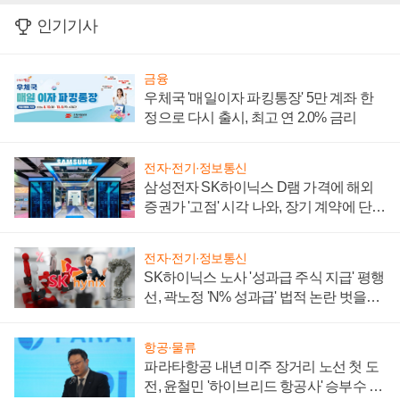
인기기사
금융
우체국 '매일이자 파킹통장' 5만 계좌 한
정으로 다시 출시, 최고 연 2.0% 금리
전자·전기·정보통신
삼성전자 SK하이닉스 D램 가격에 해외
증권가 '고점' 시각 나와, 장기 계약에 단점
부각
전자·전기·정보통신
SK하이닉스 노사 '성과급 주식 지급' 평행
선, 곽노정 'N% 성과급' 법적 논란 벗을지
주목
항공·물류
파라타항공 내년 미주 장거리 노선 첫 도
전, 윤철민 '하이브리드 항공사' 승부수 통