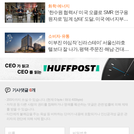
화학·에너지
'한수원 협력사' 미국 오클로 SMR 연구용
원자로 '임계 상태' 도달, 미국 에너지부
"중요한 이정표"
소비자·유통
이부진 야심작 '신라스테이' 서울신라호
텔보다 잘 나가, 평택·주문진·해남·건대로
성장판 더 넓힌다
기사댓글
0
개
200자까지 쓰실 수 있습니다. (현재 0 byte / 최대 400byte)
저작권 등 다른 사람의 권리를 침해하거나 명예를 훼손하는 댓글은 관련 법률에 의해 제재
를 받을 수 있습니다.
타인에게 불쾌감을 주는 욕설 등 비하하는 단어가 내용에 포함되거나 인신공격성 글은 관
리자의 판단에 의해 삭제 합니다.