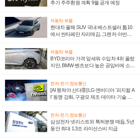
추가 주주환원 계획 9월 공개 예정
자동차·부품
현대차 올해 SUV 국내 베스트셀러 톱10
에서 싼타페만 자리매김, 그랜저·아반떼
'세단 쌍끌이'로 내수 방어
자동차·부품
BYD코리아 가격 앞세워 수입차 4위 올랐
지만, BMW·벤츠보다 높은 공임비에 소비
자 불만 폭발
전자·전기·정보통신
[AI 뭉쳐야 산다⑧] LG·엔비디아 '피지컬 A
I' 동맹 강화, 구광모 제조·데이터·기술 결
집해 종합 로보틱스 기업으로
전자·전기·정보통신
삼성전자 넷리스트와 특허분쟁 매듭, 5년
동안 최대 1.3조 라이선스비 지급