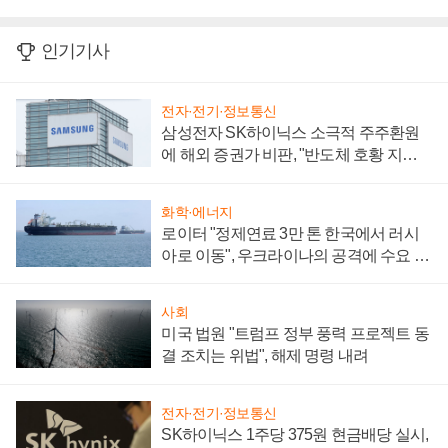
인기기사
전자·전기·정보통신
삼성전자 SK하이닉스 소극적 주주환원
에 해외 증권가 비판, "반도체 호황 지속
성 의문"
화학·에너지
로이터 "정제연료 3만 톤 한국에서 러시
아로 이동", 우크라이나의 공격에 수요 늘
어
사회
미국 법원 "트럼프 정부 풍력 프로젝트 동
결 조치는 위법", 해제 명령 내려
전자·전기·정보통신
SK하이닉스 1주당 375원 현금배당 실시,