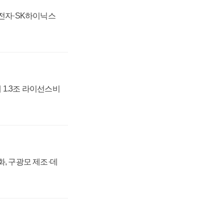
성전자·SK하이닉스
 1.3조 라이선스비
강화, 구광모 제조·데